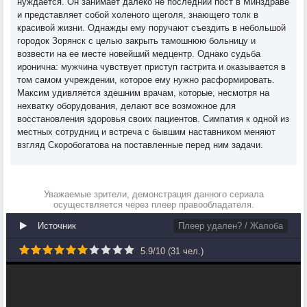
нуждается. Он занимает далеко не последний пост в Минздраве
и представляет собой холеного щеголя, знающего толк в
красивой жизни. Однажды ему поручают съездить в небольшой
городок Зорянск с целью закрыть тамошнюю больницу и
возвести на ее месте новейший медцентр. Однако судьба
иронична: мужчина чувствует приступ гастрита и оказывается в
том самом учреждении, которое ему нужно расформировать.
Максим удивляется здешним врачам, которые, несмотря на
нехватку оборудования, делают все возможное для
восстановления здоровья своих пациентов. Симпатия к одной из
местных сотрудниц и встреча с бывшим наставником меняют
взгляд Скоробогатова на поставленные перед ним задачи.
Уважаемые зрители, демонстрация данного сериала
осуществляется через плеер правообладателя.
Источник
Плеер удален? / Жалоба
5.9
/
10
(
31
чел.)