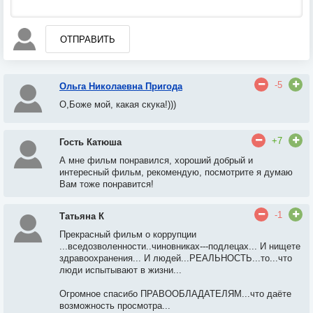
ОТПРАВИТЬ
-5
Ольга Николаевна Пригода
О,Боже мой
, к
акая скука!)))
+7
Гость Катюша
А мне фильм понравился
, х
ороший добрый и
интересный фильм
, р
екомендую
, п
осмотрите я думаю
Вам тоже понравится!
-1
Татьяна К
Прекрасный фильм о коррупции
...вседозволенности..чиновниках---подлецах..
. И
нищете
здравоохранения..
. И
людей...РЕАЛЬНОСТЬ...то...что
люди испытывают в жизни...
Огромное спасибо ПРАВООБЛАДАТЕЛЯМ...что даёте
возможность просмотра...