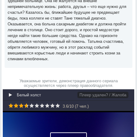
здешней больнице. Она не жалуется на внешне
непримечательную жизнь: работа, друзья – что еще нужно для
счастья? Казалось бы, ближайшее будущее не предвещает
беды, пока коллеги не ставят Тане тяжелый диагноз.
Оказывается, она больна сахарным диабетом и должна пройти
лечение в столице. Оно стоит дорого, и простой медсестре
негде найти такие большие средства. Однако на горизонте
объявляется человек, готовый ей помочь. Татьяна счастлива,
обретя любимого мужчину, но в этот расклад событий
вмешиваются корыстные люди и начинают строить козни за
спинами влюбленных.
Уважаемые зрители, демонстрация данного сериала
осуществляется через плеер правообладателя.
Белый холст
Плеер удален? / Жалоба
3.6
/
10
(
7
чел.)