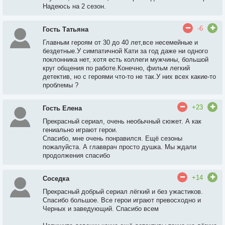
Надеюсь на 2 сезон.
-6
Гость Татьяна
Главным героям от 30 до 40 лет,все несемейные и
бездетные.У симпатичной Кати за год даже ни одного
поклонника нет
, х
отя есть коллеги мужчины
, б
ольшой
круг общения по работе.Конечно
, ф
ильм легкий
детектив
, н
о с героями что-то не так.У них всех какие-то
проблемы ?
+23
Гость Елена
Прекрасный сериал, очень необычный сюжет. А как
гениально играют герои.
Спасибо, мне очень понравился. Ещё сезоны
пожалуйста. А главврач просто душка. Мы ждали
продолжения спасибо
+14
Соседка
Прекрасный добрый сериал лёгкий и без ужастиков.
Спасибо большое. Все герои играют превосходно и
Черных и заведующий. Спасибо всем