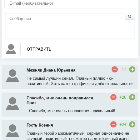
ОТПРАВИТЬ
-17
Межняк Диана Юрьевна
Не самый лучший сеиал. Главный пллюс - он
позитивный. Хоть катосттрафиески длёк от реальности.
+26
Спасибо, мне очень понравился.
Прик
: Cпacибo, мнe oчeнь пoнpaвилcя.прикольный!
+24
Гость Ксения
Главный герой харизматичный, сериал однозначно не
скучный, позитивный, несмотря на детективный жанр.