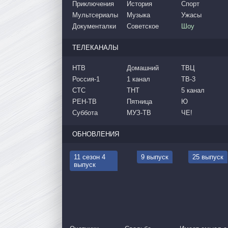
Приключения
История
Спорт
Мультсериалы
Музыка
Ужасы
Документалки
Советское
Шоу
ТЕЛЕКАНАЛЫ
НТВ
Домашний
ТВЦ
Россия-1
1 канал
ТВ-3
СТС
ТНТ
5 канал
РЕН-ТВ
Пятница
Ю
Суббота
МУЗ-ТВ
ЧЕ!
ОБНОВЛЕНИЯ
11 сезон 4
9 выпуск
25 выпуск
выпуск