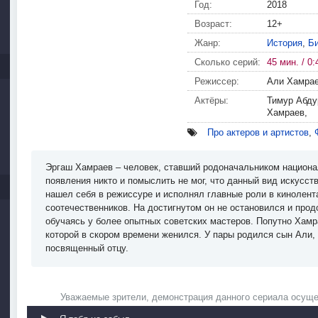
Год:
2018
Возраст:
12+
Жанр:
История
,
Б
Сколько серий:
45 мин. / 0:
Режиссер:
Али Хамра
Актёры:
Тимур Абду
Хамраев,
Про актеров и артистов
,
Эргаш Хамраев – человек, ставший родоначальником национал
появления никто и помыслить не мог, что данный вид искусст
нашел себя в режиссуре и исполнял главные роли в кинолент
соотечественников. На достигнутом он не остановился и про
обучаясь у более опытных советских мастеров. Попутно Хамр
которой в скором времени женился. У пары родился сын Али,
посвященный отцу.
Уважаемые зрители, демонстрация данного сериала осуще