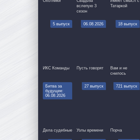
Охотники
Свадьба
Имеет смысл с
вслепую 3
Татаркой
сезон
5 выпуск
06.08.2026
18 выпуск
ИКС Команды
Пусть говорят
Вам и не
снилось
Битва за
27 выпуск
721 выпуск
будущее:
06.08.2026
Дела судебные
Узлы времени
Порча