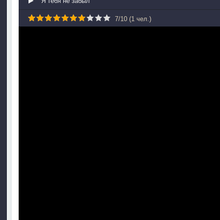
Я тебя не забыл
7
/
10
(
1
чел.)