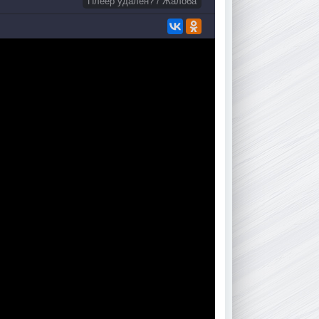
Плеер удален? / Жалоба