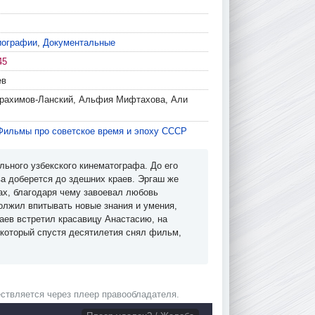
иографии
,
Документальные
45
ев
рахимов-Ланский, Альфия Мифтахова, Али
Фильмы про советское время и эпоху СССР
ьного узбекского кинематографа. До его
ва доберется до здешних краев. Эргаш же
ах, благодаря чему завоевал любовь
должил впитывать новые знания и умения,
аев встретил красавицу Анастасию, на
 который спустя десятилетия снял фильм,
ствляется через плеер правообладателя.