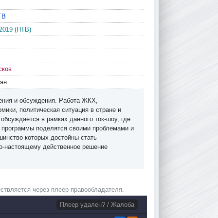
ТВ
2019 (НТВ)
сков
ян
ения и обсуждения. Работа ЖКХ,
мики, политическая ситуация в стране и
 обсуждается в рамках данного ток-шоу, где
и программы поделятся своими проблемами и
ьшинство которых достойны стать
о-настоящему действенное решение
ствляется через плеер правообладателя.
Плеер удален? / Жалоба