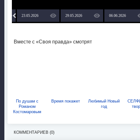
23.05.2026
29.05.2026
06.06.2026
Вместе с «Своя правда» смотрят
По душам с
Время покажет
Любимый Новый
СЕЛФИ
Романом
год
тво
Костомаровым
КОММЕНТАРИЕВ (0)