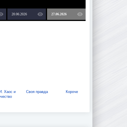
20.06.2026
27.06.2026
. Хаос и
Своя правда
Короче
рчество