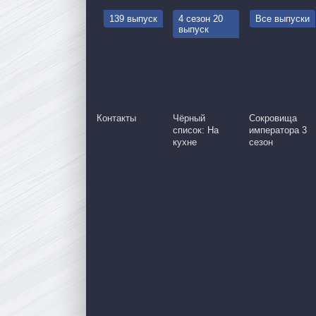
139 выпуск
4 сезон 20
Все выпуски
выпуск
026
25.04.2026
09.05.2026
15.05.2026
Контакты
Чёрный
Сокровища
список: На
императора 3
кухне
сезон