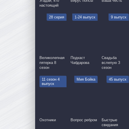
Угадай, кто
Вирус попсы
Ваша честь
настоящий
28 серия
1-24 выпуск
9 выпуск
Великолепная
Подкаст
Свадьба
пятерка 8
Чабдарова
вслепую 3
сезон
сезон
11 сезон 4
Мия Бойка
45 выпуск
выпуск
Охотники
Вопрос ребром
Быстрые
свидания