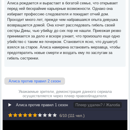
Алиса рождается и вырастает в богатой семье, что открывает
перед ней бескрайние карьерные возможности. Однако она
избирает профессию следователя и покидает отчий дом.
Проходит много лет, прежде чем набравшаяся опыта девушка
возвращается домой. Она хочет расследовать гибель своей
сестры Дины, чью убийцу до сих пор не нашли. Приезжая резво
принимается за дело и вскоре узнает, что произошло еще одно
убийство с таким же почерком. Становится ясно, что душегуб
взялся за старое. Алиса намерена остановить мерзавца, чтобы
предотвратить новые смерти и воздать ему по заслугам за
гибель сестренки.
Алиса против правил 2 сезон
Уважаемые зрители, демонстрация данного сериала
осуществляется через плеер правообладателя.
Алиса против правил 1 сезон
Плеер удален? / Жалоба
6
/
10
(
111
чел.)