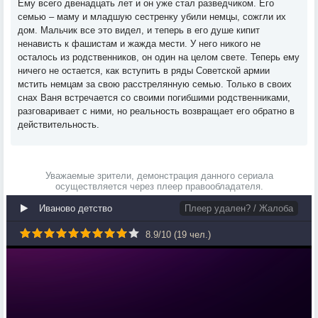
Ему всего двенадцать лет и он уже стал разведчиком. Его
семью – маму и младшую сестренку убили немцы, сожгли их
дом. Мальчик все это видел, и теперь в его душе кипит
ненависть к фашистам и жажда мести. У него никого не
осталось из родственников, он один на целом свете. Теперь ему
ничего не остается, как вступить в ряды Советской армии
мстить немцам за свою расстрелянную семью. Только в своих
снах Ваня встречается со своими погибшими родственниками,
разговаривает с ними, но реальность возвращает его обратно в
действительность.
Уважаемые зрители, демонстрация данного сериала
осуществляется через плеер правообладателя.
Иваново детство
Плеер удален? / Жалоба
8.9
/
10
(
19
чел.)