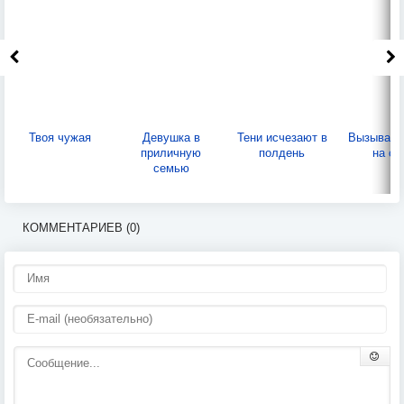
Твоя чужая
Девушка в
Тени исчезают в
Вызываем
приличную
полдень
на се
семью
КОММЕНТАРИЕВ (0)