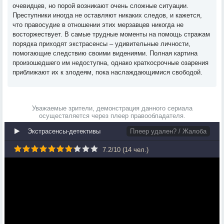
очевидцев, но порой возникают очень сложные ситуации.
Преступники иногда не оставляют никаких следов, и кажется,
что правосудие в отношении этих мерзавцев никогда не
восторжествует. В самые трудные моменты на помощь стражам
порядка приходят экстрасенсы – удивительные личности,
помогающие следствию своими видениями. Полная картина
произошедшего им недоступна, однако краткосрочные озарения
приближают их к злодеям, пока наслаждающимися свободой.
Уважаемые зрители, демонстрация данного сериала
осуществляется через плеер правообладателя.
Экстрасенсы-детективы
Плеер удален? / Жалоба
7.2
/
10
(
14
чел.)