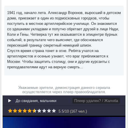
1941 год, начало лета. Александр Воронов, выросший в детском
доме, приезжает в один из подмосковных городков, чтобы
поступить в местное артиллерийское училище. Он знакомится
со здешними укладами и попутно обретает друзей в лице Нади,
Коли и Гены. Четверка тут же оказывается в эпицентре бурных
событий, в результате чего выясняет, где обосновался
пересекший границу секретный немецкий шпион.
Спустя время страна тонет в огне. Ребята учатся на
артиллеристов и осенью узнают, что враг приближается к
Москве. Чтобы защитить столицу, они и другие курсанты с
преподавателями идут на верную смерть...
Уважаемые зрители, демонстрация данного сериала
осуществляется через плеер правообладателя.
До свидания, мальчики
Плеер удален? / Жалоба
5.5
/
10
(
167
чел.)