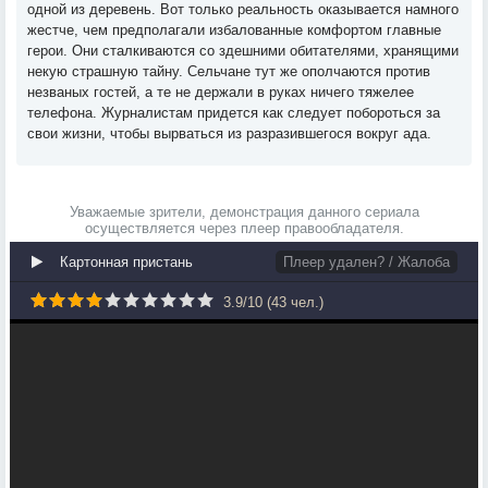
одной из деревень. Вот только реальность оказывается намного
жестче, чем предполагали избалованные комфортом главные
герои. Они сталкиваются со здешними обитателями, хранящими
некую страшную тайну. Сельчане тут же ополчаются против
незваных гостей, а те не держали в руках ничего тяжелее
телефона. Журналистам придется как следует побороться за
свои жизни, чтобы вырваться из разразившегося вокруг ада.
Уважаемые зрители, демонстрация данного сериала
осуществляется через плеер правообладателя.
Картонная пристань
Плеер удален? / Жалоба
3.9
/
10
(
43
чел.)