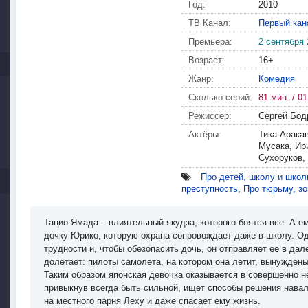
Год:
2010
ТВ Канал:
Первый кан
Премьера:
2 сентября 
Возраст:
16+
Жанр:
Комедия
Сколько серий:
81 мин. / 01
Режиссер:
Сергей Бод
Актёры:
Тика Арака
Мусака, Ири
Сухоруков,
Про детей, школу и школ
преступность
,
Про тюрьму, зо
Тацио Ямада – влиятельный якудза, которого боятся все. А 
дочку Юрико, которую охрана сопровождает даже в школу. О
трудности и, чтобы обезопасить дочь, он отправляет ее в да
долетает: пилоты самолета, на котором она летит, вынужден
Таким образом японская девочка оказывается в совершенно не
привыкнув всегда быть сильной, ищет способы решения нава
на местного парня Леху и даже спасает ему жизнь.