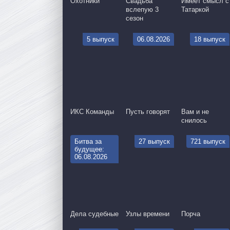
Охотники
Свадьба
Имеет смысл с
вслепую 3
Татаркой
сезон
5 выпуск
06.08.2026
18 выпуск
ИКС Команды
Пусть говорят
Вам и не
снилось
Битва за
27 выпуск
721 выпуск
будущее:
06.08.2026
Дела судебные
Узлы времени
Порча