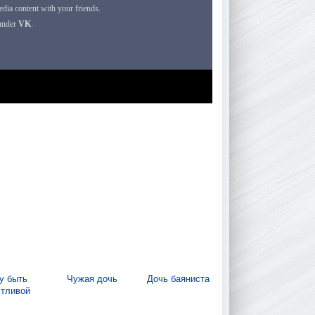
у быть
Чужая дочь
Дочь баяниста
стливой