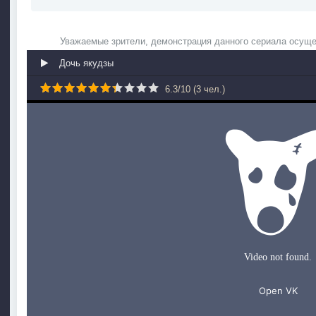
Уважаемые зрители, демонстрация данного сериала осуще
Дочь якудзы
6.3
/
10
(
3
чел.)