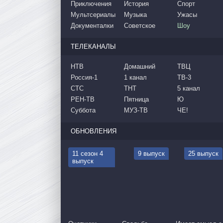
Приключения
История
Спорт
Мультсериалы
Музыка
Ужасы
Документалки
Советское
Шоу
ТЕЛЕКАНАЛЫ
НТВ
Домашний
ТВЦ
Россия-1
1 канал
ТВ-3
СТС
ТНТ
5 канал
РЕН-ТВ
Пятница
Ю
Суббота
МУЗ-ТВ
ЧЕ!
ОБНОВЛЕНИЯ
11 сезон 4
9 выпуск
25 выпуск
выпуск