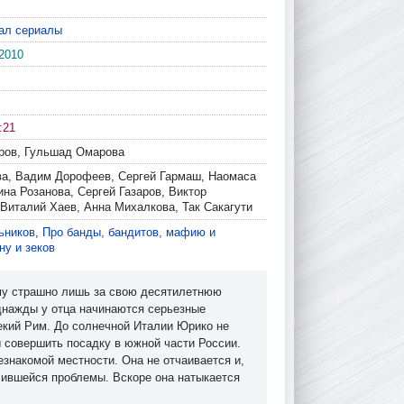
ал сериалы
2010
:21
ров, Гульшад Омарова
ва, Вадим Дорофеев, Сергей Гармаш, Наомаса
на Розанова, Сергей Газаров, Виктор
 Виталий Хаев, Анна Михалкова, Так Сакагути
ьников
,
Про банды, бандитов, мафию и
ну и зеков
ему страшно лишь за свою десятилетнюю
днажды у отца начинаются серьезные
лекий Рим. До солнечной Италии Юрико не
ы совершить посадку в южной части России.
знакомой местности. Она не отчаивается и,
лившейся проблемы. Вскоре она натыкается