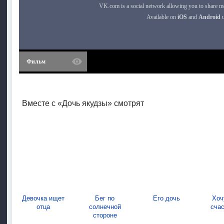
Фильм
Вместе с «Дочь якудзы» смотрят
Девочка ищет
Бег по
Его дочь
Хоч
отца
солнечной
сча
стороне