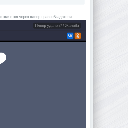
ствляется через плеер правообладателя.
Плеер удален? / Жалоба