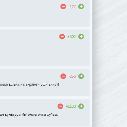
-122
+302
-256
ко г...вна на экране - уши вянут!
+1130
ал культура,Интеллегенты ху*вы.