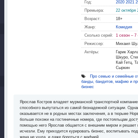
Год:
2020
2021
2
Премьера:
22 октября 
Возраст:
18+
Жанр:
Комедия
Сколько серий:
1 сезон – 7
Режиссер:
Михаил Шу
Актёры:
Гарик Харл
Шкуро, Сте
Кай Гетц, 
Сыркин
Про семью и семейные о
банды, бандитов, мафию и пр
бизнес
Ярослав Костров владеет мурманской транспортной компанией
способного выпутаться из самой безнадежной ситуации. Одна
оказывается не в родных местах заключения, а в тюрьме Но
больше похожи на гостиничные номера, где постояльцам дост
помощью него Ярослав общается с внешним миром и решает п
исчезли. Ему приходится курировать бизнес, воспитывать по
жена не ушла, и даже бороться с мафией.