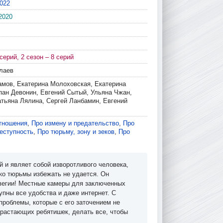
022
2020
 серий, 2 сезон – 8 серий
лаев
амов, Екатерина Молоховская, Екатерина
пан Девонин, Евгений Сытый, Ульяна Чжан,
Татьяна Лялина, Сергей Ланбамин, Евгений
тношения
,
Про измену и предательство
,
Про
еступность
,
Про тюрьму, зону и зеков
,
Про
 и являет собой изворотливого человека,
ко тюрьмы избежать не удается. Он
рвегии! Местные камеры для заключенных
упны все удобства и даже интернет. С
роблемы, которые с его заточением не
драстающих ребятишек, делать все, чтобы