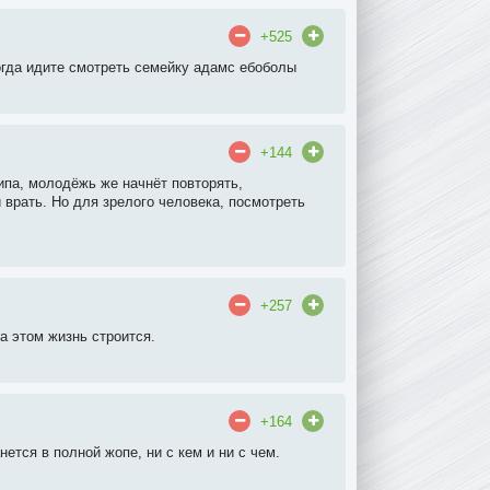
+525
огда идите смотреть семейку адамс ебоболы
+144
типа, молодёжь же начнёт повторять,
 врать. Но для зрелого человека, посмотреть
+257
а этом жизнь строится.
+164
анется в полной жопе, ни с кем и ни с чем.