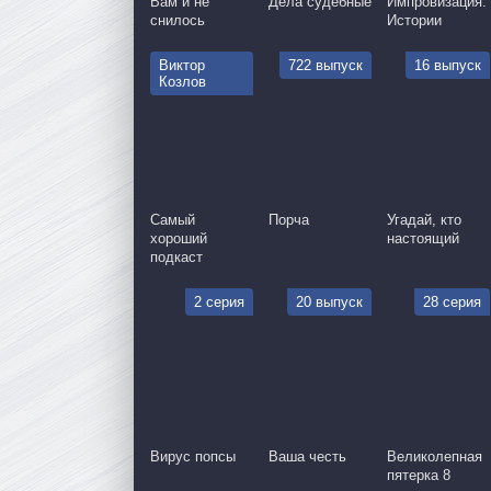
Вам и не
Дела судебные
Импровизация:
снилось
Истории
Виктор
722 выпуск
16 выпуск
Козлов
Самый
Порча
Угадай, кто
хороший
настоящий
подкаст
2 серия
20 выпуск
28 серия
Вирус попсы
Ваша честь
Великолепная
пятерка 8