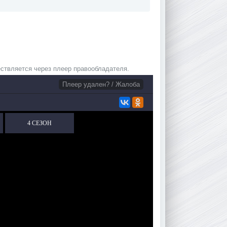
ствляется через плеер правообладателя.
Плеер удален? / Жалоба
4 СЕЗОН