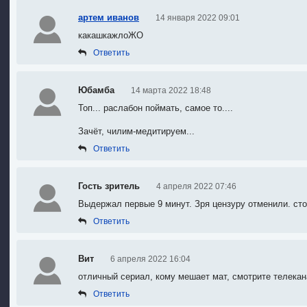
артем иванов
14 января 2022 09:01
какашкажлоЖО
Ответить
Юбамба
14 марта 2022 18:48
Топ... раслабон поймать
, с
амое то....
Зачёт, чилим-медитируем...
Ответить
Гость зритель
4 апреля 2022 07:46
Выдержал первые 9 минут. Зря цензуру отменили. столь
Ответить
Вит
6 апреля 2022 16:04
отличный сериал
, к
ому мешает мат
, с
мотрите телекан
Ответить