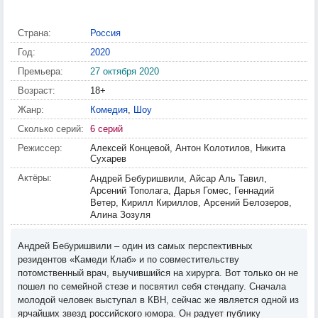
Страна:
Россия
Год:
2020
Премьера:
27 октября 2020
Возраст:
18+
Жанр:
Комедия
,
Шоу
Сколько серий:
6 серий
Режиссер:
Алексей Концевой, Антон Колотилов, Никита
Сухарев
Актёры:
Андрей Бебуришвили, Айсар Аль Тавил,
Арсений Тополага, Дарья Гомес, Геннадий
Ветер, Кирилл Кириллов, Арсений Белозеров,
Алина Зозуля
Андрей Бебуришвили – один из самых перспективных
резидентов «Камеди Клаб» и по совместительству
потомственный врач, выучившийся на хирурга. Вот только он не
пошел по семейной стезе и посвятил себя стендапу. Сначала
молодой человек выступал в КВН, сейчас же является одной из
ярчайших звезд российского юмора. Он радует публику