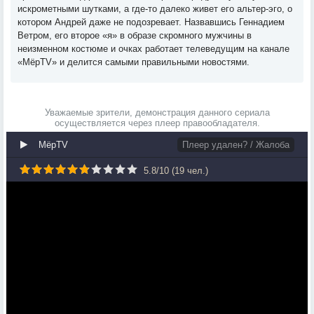
искрометными шутками, а где-то далеко живет его альтер-эго, о
котором Андрей даже не подозревает. Назвавшись Геннадием
Ветром, его второе «я» в образе скромного мужчины в
неизменном костюме и очках работает телеведущим на канале
«МёрTV» и делится самыми правильными новостями.
Уважаемые зрители, демонстрация данного сериала
осуществляется через плеер правообладателя.
МёрTV
Плеер удален? / Жалоба
5.8
/
10
(
19
чел.)