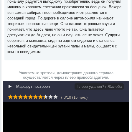
поначалу радуется выгодному приобретению, ведь он получил
машину в хорошем состоянии практически за бесценок. Вскоре
вся семья собирает все необходимое и отправляется в
соседний город. По дороге в салоне автомобиля начинают
твориться непонятные вещи. Оля слышит странные звуки и
понимает, что здесь явно что-то не так. Она пытается
достучаться до Андрея, но он и слушать ее не хочет. Супруги
ссорятся, а малышка, сидя на заднем сидении и становясь
невольной свидетельницей ругани папы и мамы, общается с
кем-то невидимым.
Уважаемые зрители, демонстрация данного сериала
осуществляется через плеер правообладателя.
Маршрут построен
Плеер удален? / Жалоба
7.3
/
10
(
15
чел.)