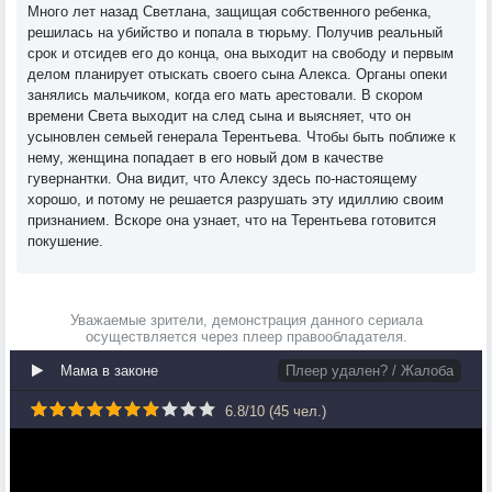
Много лет назад Светлана, защищая собственного ребенка,
решилась на убийство и попала в тюрьму. Получив реальный
срок и отсидев его до конца, она выходит на свободу и первым
делом планирует отыскать своего сына Алекса. Органы опеки
занялись мальчиком, когда его мать арестовали. В скором
времени Света выходит на след сына и выясняет, что он
усыновлен семьей генерала Терентьева. Чтобы быть поближе к
нему, женщина попадает в его новый дом в качестве
гувернантки. Она видит, что Алексу здесь по-настоящему
хорошо, и потому не решается разрушать эту идиллию своим
признанием. Вскоре она узнает, что на Терентьева готовится
покушение.
Уважаемые зрители, демонстрация данного сериала
осуществляется через плеер правообладателя.
Мама в законе
Плеер удален? / Жалоба
6.8
/
10
(
45
чел.)