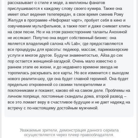
рассказывает о стиле и моде, а миллионы фанатов
прислушиваются к каждому слову своего кумира. Также она
имеет опыт ведения телепередач, в свое время сменив Рому
Желудя в программе «Неформат чарт», пробует себя в кино и
озвучивании мультфильмов, а также поет и даже снимает клипы
на свои песни. Но и на этом разносторонние таланты Анохиной
не иссякают. Попутно она ведет собственный бизнес: она
является владелицей салона «Ai Lab», где предоставляются
все процедуры для красоты: педикюр, массаж, парикмахерские
услуги и многое другое. Будучи знаменитостью, Айза до сих
пор остается женщиной-загадкой. Очень мало известно о
раннем этапе ее жизни, и до недавнего времени звезда не
торопилась раскрывать все карты. Но все изменится с выходом
нового реалити-шоу, где она будет главной героиней. Она будет
предельно откровенной со своими телезрителями и
поклонниками и покажет, каково ей на самом деле. Проблемы на
личном поприще, постоянные скандалы дома, второй развод –
все это ломает веру в счастливое будущее и не дает надежд на
встречу с по-настоящему достойным мужчиной.
Уважаемые зрители, демонстрация данного сериала
осуществляется через плеер правообладателя.