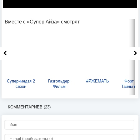
Вместе с «Супер Айза» смотрят
Суперниндзя 2
Газгольдер:
#ЯЖЕМАТЬ
Форт Бо
сезон
Фильм
Тайны кр
КОММЕНТАРИЕВ (23)