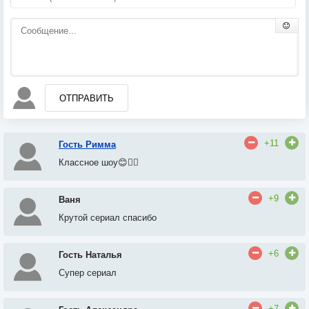
ОТПРАВИТЬ
+11
Гость Римма
Классное шоу😊👍🏻
+9
Ваня
Крутой сериал спасибо
+6
Гость Наталья
Супер сериал
+7