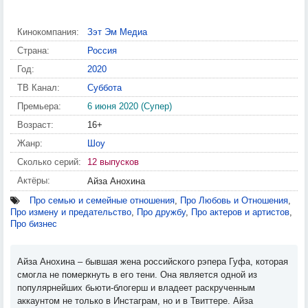
Кинокомпания:
Зэт Эм Медиа
Страна:
Россия
Год:
2020
ТВ Канал:
Суббота
Премьера:
6 июня 2020 (Супер)
Возраст:
16+
Жанр:
Шоу
Сколько серий:
12 выпусков
Актёры:
Айза Анохина
Про семью и семейные отношения
,
Про Любовь и Отношения
,
Про измену и предательство
,
Про дружбу
,
Про актеров и артистов
,
Про бизнес
Айза Анохина – бывшая жена российского рэпера Гуфа, которая
смогла не померкнуть в его тени. Она является одной из
популярнейших бьюти-блогерш и владеет раскрученным
аккаунтом не только в Инстаграм, но и в Твиттере. Айза