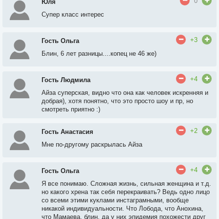
0
Юля
Супер класс интерес
+3
Гость Ольга
Блин, 6 лет разницы....копец не 46 же)
+4
Гость Людмила
Айза суперская, видно что она как человек искренняя и
добрая), хотя понятно, что это просто шоу и пр, но
смотреть приятно :)
+2
Гость Анастасия
Мне по-другому раскрылась Айза
+4
Гость Ольга
Я все понимаю. Сложная жизнь, сильная женщина и т.д.
но какого хрена так себя перекраивать? Ведь одно лицо
со всеми этими куклами инстаграмными, вообще
никакой индивидуальности. Что Лобода, что Анохина,
что Мамаева, блин, да у них эпидемия похожести друг