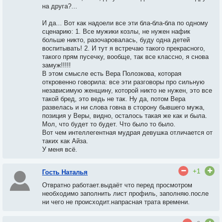
на друга?...
И да... Вот как надоели все эти бла-бла-бла по одному
сценарию: 1. Все мужики козлы, не нужен нафик
больше никто, разочаровалась, буду одна детей
воспитывать! 2. И тут я встречаю такого прекрасного,
такого прям пусечку, вообще, так все классно, я снова
замуж!!!!!
В этом смысле есть Вера Полозкова, которая
откровенно говорила: все эти разговоры про сильную
независимую женщину, которой никто не нужен, это все
такой бред, это ведь не так. Ну да, потом Вера
развелась и ни слова говна в сторону бывшего мужа,
позиция у Веры, видно, осталось такая же как и была.
Мол, что будет то будет. Что было то было.
Вот чем интеллегентная мудрая девушка отличается от
таких как Айза.
У меня всё.
+1
Гость Наталья
Отвратно работает.выдаёт что перед просмотром
необходимо заполнить лист профиль
, з
аполняю.после
ни чего не происходит.напрасная трата времени.