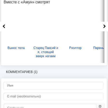
Вместе с «Амун» смотрят
Вынос тела
Старец Паисий и
Риэлтор
Парень из
я, стоящий
вверх ногами
КОММЕНТАРИЕВ (1)