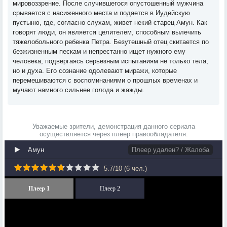
мировоззрение. После случившегося опустошенный мужчина
срывается с насиженного места и подается в Иудейскую
пустыню, где, согласно слухам, живет некий старец Амун. Как
говорят люди, он является целителем, способным вылечить
тяжелобольного ребенка Петра. Безутешный отец скитается по
безжизненным пескам и непрестанно ищет нужного ему
человека, подвергаясь серьезным испытаниям не только тела,
но и духа. Его сознание одолевают миражи, которые
перемешиваются с воспоминаниями о прошлых временах и
мучают намного сильнее голода и жажды.
Уважаемые зрители, демонстрация данного сериала
осуществляется через плеер правообладателя.
Амун
Плеер удален? / Жалоба
5.7
/
10
(
6
чел.)
Плеер 1
Плеер 2