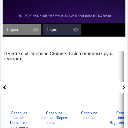
1 серия
2 серия
Вместе с «Северное Сияние: Тайна огненных рун»
смотрят
Северное
Северное
Северное
Север
сияние:
сияние: Шорох
сияние
сияни
Проклятье
крыльев
Ведьмины
пустынных