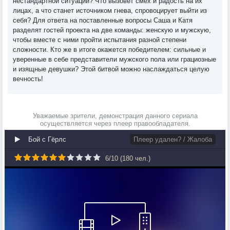
нестандартной ситуации? Что вызовет смех и радость на их
лицах, а что станет источником гнева, спровоцирует выйти из
себя? Для ответа на поставленные вопросы Саша и Катя
разделят гостей проекта на две команды: женскую и мужскую,
чтобы вместе с ними пройти испытания разной степени
сложности. Кто же в итоге окажется победителем: сильные и
уверенные в себе представители мужского пола или грациозные
и изящные девушки? Этой битвой можно наслаждаться целую
вечность!
Уважаемые зрители, демонстрация данного сериала
осуществляется через плеер правообладателя.
Бой с Гёрлс
Плеер удален? / Жалоба
6
/
10
(
180
чел.)