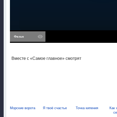
Фильм
Вместе с «Самое главное» смотрят
Морские ворота
Я твоё счастье
Точка кипения
Как 
с