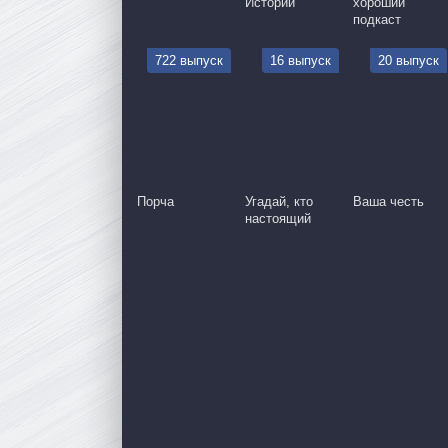
Истории
хороший
подкаст
722 выпуск
16 выпуск
20 выпуск
Порча
Угадай, кто
Ваша честь
настоящий