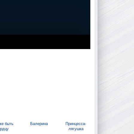
же быть
Балерина
Принцесса-
ердцу
лягушка