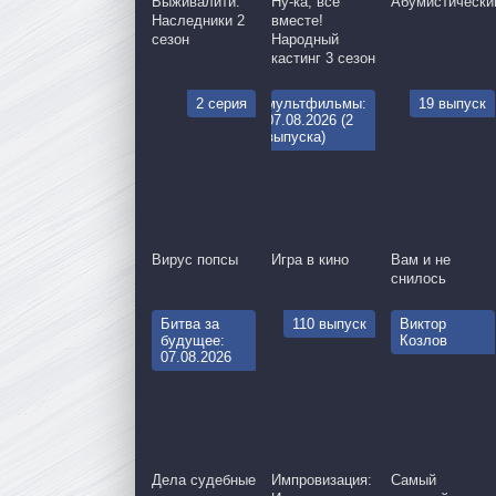
Выживалити:
Ну-ка, все
Абумистически
Наследники 2
вместе!
сезон
Народный
кастинг 3 сезон
2 серия
мультфильмы:
19 выпуск
07.08.2026 (2
выпуска)
Вирус попсы
Игра в кино
Вам и не
снилось
Битва за
110 выпуск
Виктор
будущее:
Козлов
07.08.2026
Дела судебные
Импровизация:
Самый