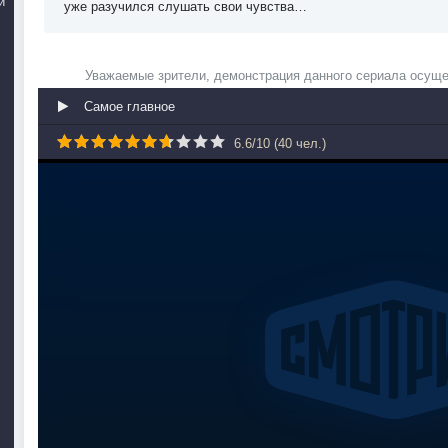
й
уже разучился слушать свои чувства…
Уважаемые зрители, демонстрация данного сериала осуще
Самое главное
6.6
/
10
(
40
чел.)