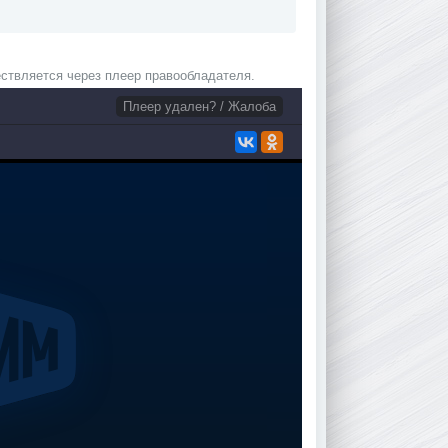
ствляется через плеер правообладателя.
Плеер удален? / Жалоба