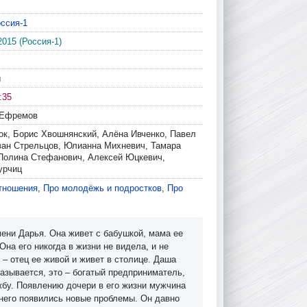
ссия-1
2015 (Россия-1)
ы
:35
 Ефремов
ок, Борис Хвошнянский, Алёна Ивченко, Павел
ван Стрельцов, Юлианна Михневич, Тамара
Полина Стефанович, Алексей Юцкевич,
урчиц
тношения
,
Про молодёжь и подростков
,
Про
ени Дарья. Она живет с бабушкой, мама ее
на его никогда в жизни не видела, и не
у – отец ее живой и живет в столице. Даша
азывается, это – богатый предприниматель,
жбу. Появлению дочери в его жизни мужчина
 него появились новые проблемы. Он давно