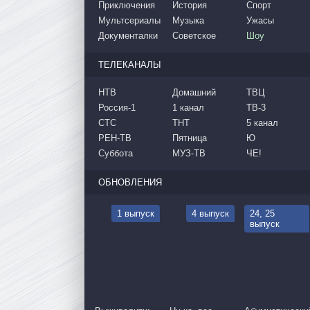
Приключения
История
Спорт
Мультсериалы
Музыка
Ужасы
Документалки
Советское
Шоу
ТЕЛЕКАНАЛЫ
НТВ
Домашний
ТВЦ
Россия-1
1 канал
ТВ-3
СТС
ТНТ
5 канал
РЕН-ТВ
Пятница
Ю
Суббота
МУЗ-ТВ
ЧЕ!
ОБНОВЛЕНИЯ
1 выпуск
4 выпуск
24, 25
выпуск