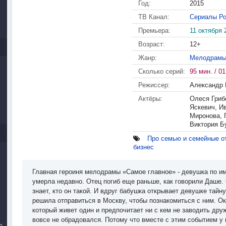
Год:
2015
ТВ Канал:
Сериалы Ро
Премьера:
11 октября 
Возраст:
12+
Жанр:
Мелодрам
Сколько серий:
95 мин. / 01
Режиссер:
Александр
Актёры:
Олеся Гриб
Яскевич, И
Миронова, 
Виктория Б
Про семью и семейные о
бизнес
Главная героиня мелодрамы «Самое главное» - девушка по им
умерла недавно. Отец погиб еще раньше, как говорили Даше. О
знает, кто он такой. И вдруг бабушка открывает девушке тайн
решила отправиться в Москву, чтобы познакомиться с ним. Ок
который живет один и предпочитает ни с кем не заводить дру
вовсе не обрадовался. Потому что вместе с этим событием у