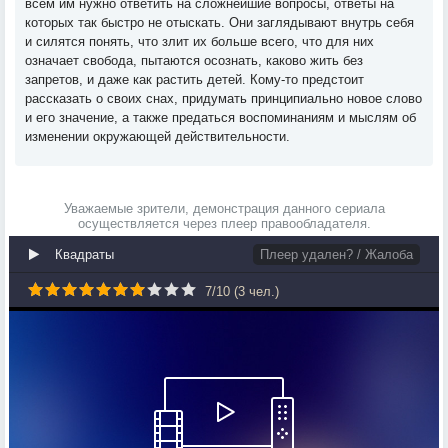
всем им нужно ответить на сложнейшие вопросы, ответы на
которых так быстро не отыскать. Они заглядывают внутрь себя
и силятся понять, что злит их больше всего, что для них
означает свобода, пытаются осознать, каково жить без
запретов, и даже как растить детей. Кому-то предстоит
рассказать о своих снах, придумать принципиально новое слово
и его значение, а также предаться воспоминаниям и мыслям об
изменении окружающей действительности.
Уважаемые зрители, демонстрация данного сериала
осуществляется через плеер правообладателя.
Квадраты
Плеер удален? / Жалоба
7
/
10
(
3
чел.)