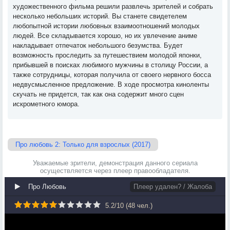
художественного фильма решили развлечь зрителей и собрать
несколько небольших историй. Вы станете свидетелем
любопытной истории любовных взаимоотношений молодых
людей. Все складывается хорошо, но их увлечение аниме
накладывает отпечаток небольшого безумства. Будет
возможность проследить за путешествием молодой японки,
прибывшей в поисках любимого мужчины в столицу России, а
также сотрудницы, которая получила от своего нервного босса
недвусмысленное предложение. В ходе просмотра киноленты
скучать не придется, так как она содержит много сцен
искрометного юмора.
Про любовь 2: Только для взрослых (2017)
Уважаемые зрители, демонстрация данного сериала
осуществляется через плеер правообладателя.
Про Любовь
Плеер удален? / Жалоба
5.2
/
10
(
48
чел.)