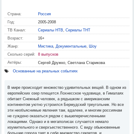
Страна:
Россия
Год:
2005-2008
ТВ Канал:
Сериалы НТВ
,
Сериалы ТНТ
Возраст:
16+
Жанр:
Мистика
,
Документальные
,
Шоу
Сколько серий:
8 выпусков
Актёры:
Сергей Дружко, Светлана Старикова
Основанные на реальных событиях
В мире происходит множество удивительных вещей. В одном из
европейских озер плещется Лохнесское чудовище, в Гималаях
обитает Снежный человек, а рядышком с американским
континентом уютно устроился Бермудский треугольник. Но все
эти необъяснимые явления там, вдалеке, и многим россиянам
не суждено оказаться рядом с вышеперечисленными
локациями. Однако и в мегаполисах случается немало
изумительного и сверхъестественного. С виду обыкновенные
большие города таят в себе множество секретов, и