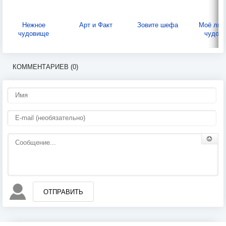
Нежное
Арт и Факт
Зовите шефа
Моё люб
чудовище
чудов
КОММЕНТАРИЕВ (0)
ОТПРАВИТЬ