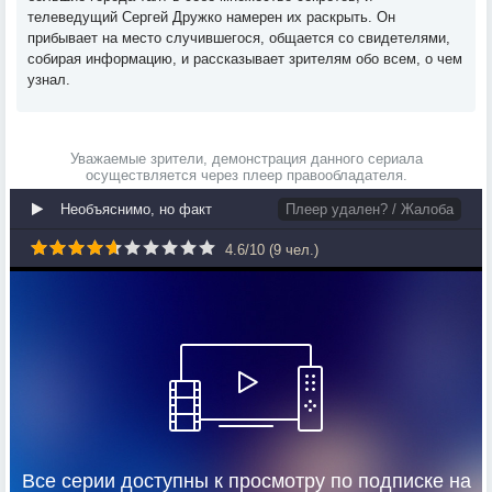
телеведущий Сергей Дружко намерен их раскрыть. Он
прибывает на место случившегося, общается со свидетелями,
собирая информацию, и рассказывает зрителям обо всем, о чем
узнал.
Уважаемые зрители, демонстрация данного сериала
осуществляется через плеер правообладателя.
Необъяснимо, но факт
Плеер удален? / Жалоба
4.6
/
10
(
9
чел.)
Все серии доступны к просмотру по подписке на