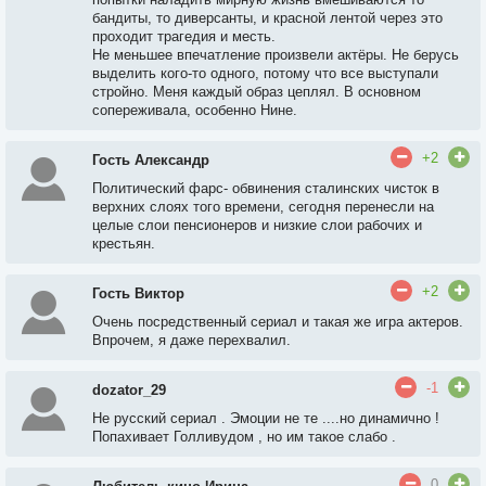
бандиты, то диверсанты, и красной лентой через это
проходит трагедия и месть.
Не меньшее впечатление произвели актёры. Не берусь
выделить кого-то одного, потому что все выступали
стройно. Меня каждый образ цеплял. В основном
сопереживала, особенно Нине.
+2
Гость Александр
Политический фарс- обвинения сталинских чисток в
верхних слоях того времени, сегодня перенесли на
целые слои пенсионеров и низкие слои рабочих и
крестьян.
+2
Гость Виктор
Очень посредственный сериал и такая же игра актеров.
Впрочем, я даже перехвалил.
-1
dozator_29
Не русский сериал . Эмоции не те ....но динамично !
Попахивает Голливудом , но им такое слабо .
0