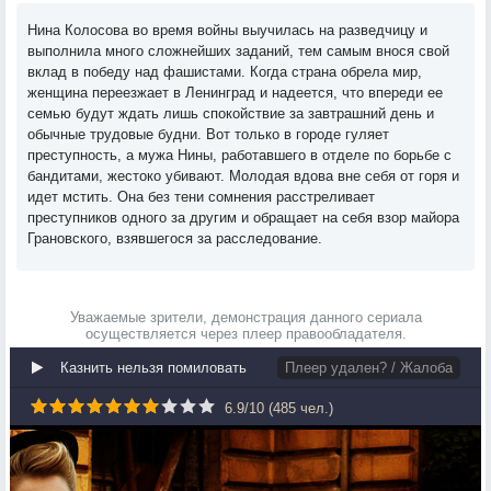
Нина Колосова во время войны выучилась на разведчицу и
выполнила много сложнейших заданий, тем самым внося свой
вклад в победу над фашистами. Когда страна обрела мир,
женщина переезжает в Ленинград и надеется, что впереди ее
семью будут ждать лишь спокойствие за завтрашний день и
обычные трудовые будни. Вот только в городе гуляет
преступность, а мужа Нины, работавшего в отделе по борьбе с
бандитами, жестоко убивают. Молодая вдова вне себя от горя и
идет мстить. Она без тени сомнения расстреливает
преступников одного за другим и обращает на себя взор майора
Грановского, взявшегося за расследование.
Уважаемые зрители, демонстрация данного сериала
осуществляется через плеер правообладателя.
Казнить нельзя помиловать
Плеер удален? / Жалоба
6.9
/
10
(
485
чел.)