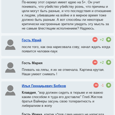
По-моему этот сериал имеет идею на 5+. Он учит
понимать, что убийство убийству рознь, что причины и
цели могут быть разные, и что последствия и отношение
к людям, убивавшим на войне и в мирное время тоже
должно быть разным. А вот способны ли некоторые
критически настроенные зрители увидеть эту мысль за
не самым блестящим исполнением? Надеюсь.
+2
Гость Юрий
после того, как она нарисовала сову, начал ждать когда
появится человек-паук
+2
Гость Мария
Плевать на ляпы, я их не отмечала. Картина крутая.
Наши умеют снимать !
-1
Илья Геннадьевич Бобков
Клавдия
, "вор должен сидеть в тюрьме и не важно
каким способом я туда его доставлю" Глеб Жеглов
братья Вайнеры засунь свою толерантность и
либерализм в жопу
Гость Ирина
, критик х*ров сама ничего не написала