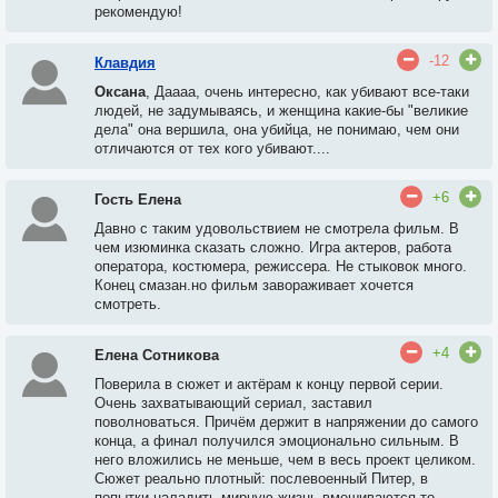
рекомендую!
-12
Клавдия
Оксана
, Даааа, очень интересно, как убивают все-таки
людей, не задумываясь, и женщина какие-бы "великие
дела" она вершила, она убийца, не понимаю, чем они
отличаются от тех кого убивают....
+6
Гость Елена
Давно с таким удовольствием не смотрела фильм. В
чем изюминка сказать сложно. Игра актеров, работа
оператора, костюмера, режиссера. Не стыковок много.
Конец смазан.но фильм завораживает хочется
смотреть.
+4
Елена Сотникова
Поверила в сюжет и актёрам к концу первой серии.
Очень захватывающий сериал, заставил
поволноваться. Причём держит в напряжении до самого
конца, а финал получился эмоционально сильным. В
него вложились не меньше, чем в весь проект целиком.
Сюжет реально плотный: послевоенный Питер, в
попытки наладить мирную жизнь вмешиваются то