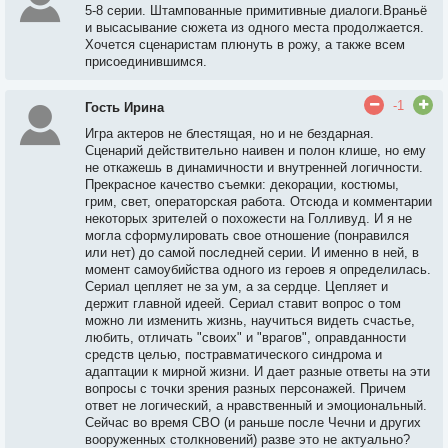
5-8 серии
. Ш
тампованные примитивные диалоги.Враньё
и высасывание сюжета из одного места продолжается.
Хочется сценаристам плюнуть в рожу, а также всем
присоединившимся.
-1
Гость Ирина
Игра актеров не блестящая, но и не бездарная.
Сценарий действительно наивен и полон клише, но ему
не откажешь в динамичности и внутренней логичности.
Прекрасное качество съемки: декорации, костюмы,
грим, свет, операторская работа. Отсюда и комментарии
некоторых зрителей о похожести на Голливуд. И я не
могла сформулировать свое отношение (понравился
или нет) до самой последней серии. И именно в ней, в
момент самоубийства одного из героев я определилась.
Сериал цепляет не за ум, а за сердце. Цепляет и
держит главной идеей. Сериал ставит вопрос о том
можно ли изменить жизнь, научиться видеть счастье,
любить, отличать "своих" и "врагов", оправданности
средств целью, постравматического синдрома и
адаптации к мирной жизни. И дает разные ответы на эти
вопросы с точки зрения разных персонажей. Причем
ответ не логический, а нравственный и эмоциональный.
Сейчас во время СВО (и раньше после Чечни и других
вооруженных столкновений) разве это не актуально?