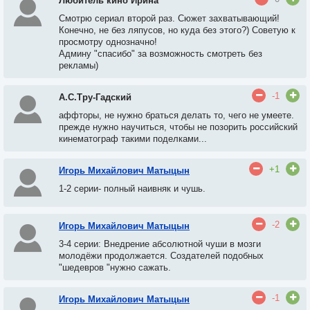
Любитель кино Ирина
Смотрю сериал второй раз. Сюжет захватывающий!
Конечно, не без ляпусов, но куда без этого?) Советую к
просмотру однозначно!
Админу "спасибо" за возможность смотреть без
рекламы)
-1
А.С.Тру-Гадский
аффторы, не нужно браться делать то, чего не умеете.
прежде нужно научиться, чтобы не позорить российский
кинематограф такими поделками...
+1
Игорь Михайлович Матыцын
1-2 серии- полный наивняк и чушь.
-2
Игорь Михайлович Матыцын
3-4 серии: Внедрение абсолютной чуши в мозги
молодёжи продолжается. Создателей подобных
"шедевров "нужно сажать.
-1
Игорь Михайлович Матыцын