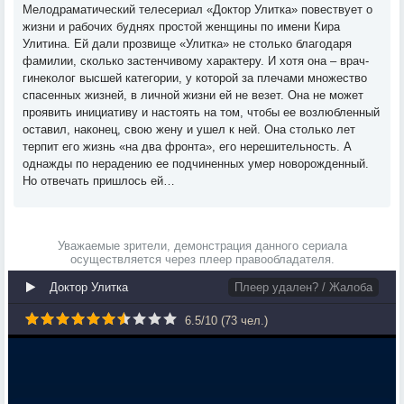
Мелодраматический телесериал «Доктор Улитка» повествует о
жизни и рабочих буднях простой женщины по имени Кира
Улитина. Ей дали прозвище «Улитка» не столько благодаря
фамилии, сколько застенчивому характеру. И хотя она – врач-
гинеколог высшей категории, у которой за плечами множество
спасенных жизней, в личной жизни ей не везет. Она не может
проявить инициативу и настоять на том, чтобы ее возлюбленный
оставил, наконец, свою жену и ушел к ней. Она столько лет
терпит его жизнь «на два фронта», его нерешительность. А
однажды по нерадению ее подчиненных умер новорожденный.
Но отвечать пришлось ей…
Уважаемые зрители, демонстрация данного сериала
осуществляется через плеер правообладателя.
Доктор Улитка
Плеер удален? / Жалоба
6.5
/
10
(
73
чел.)