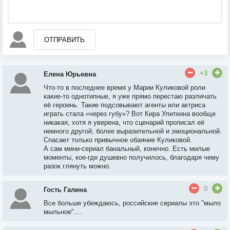
ОТПРАВИТЬ
+3
Елена Юрьевна
Что-то в последнее время у Марии Куликовой роли
какие-то однотипные, я уже прямо перестаю различать
её героинь. Такие подсовывают агенты или актриса
играть стала «через губу»? Вот Кира Улиткина вообще
никакая, хотя я уверена, что сценарий прописал её
немного другой, более выразительной и эмоциональной.
Спасает только привычное обаяние Куликовой.
А сам мини-сериал банальный, конечно. Есть милые
моменты, кое-где душевно получилось, благодаря чему
разок глянуть можно.
0
Гость Галина
Все больше убеждаюсь, российские сериалы это "мыло
мыльное"....