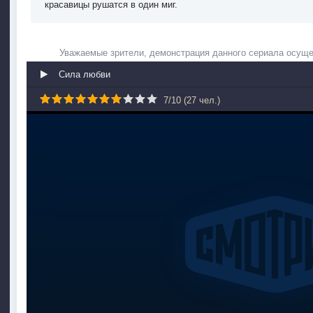
красавицы рушатся в один миг.
Уважаемые зрители, демонстрация данного сериала осуще
Сила любви
7
/
10
(
27
чел.)