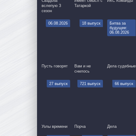
Свадьба
Имеет смысл с
ИКС Команды
вслепую 3
Татаркой
сезон
06.08.2026
18 выпуск
Битва за
будущее:
06.08.2026
Пусть говорят
Вам и не
Дела судебные
снилось
27 выпуск
721 выпуск
66 выпуск
Узлы времени
Порча
Дела