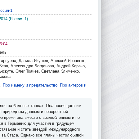
ссия-1
2014 (Россия-1)
ы
3:04
гель
Гарцуева, Данила Якушев, Алексей Яровенко,
бева, Александра Богданова, Андрей Карако,
нскуте, Олег Ткачёв, Светлана Клименко,
акова
я
,
Про измену и предательство
,
Про актеров и
ся на бальных танцах. Она посвящает им
ря природным данным и невероятной
ое время она вместе с возлюбленным и по
я в Германию для участия в грядущем
стязание и стать звездой международного
ж за Стаса. Однако все планы честолюбивой