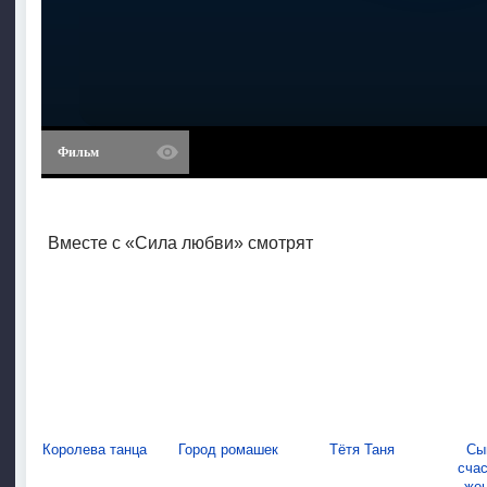
Фильм
Вместе с «Сила любви» смотрят
Королева танца
Город ромашек
Тётя Таня
Сы
сча
же