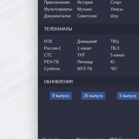
Приключения
История
Спорт
Мультсериалы
Музыка
Ужасы
Документалки
Советское
Шоу
ТЕЛЕКАНАЛЫ
НТВ
Домашний
ТВЦ
Россия-1
1 канал
ТВ-3
СТС
ТНТ
5 канал
РЕН-ТВ
Пятница
Ю
Суббота
МУЗ-ТВ
ЧЕ!
ОБНОВЛЕНИЯ
9 выпуск
25 выпуск
5 выпуск