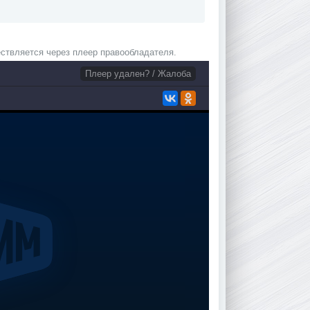
ствляется через плеер правообладателя.
Плеер удален? / Жалоба