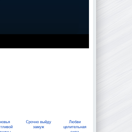
новья
Срочно выйду
Любви
стливой
замуж
целительная
нщины
сила