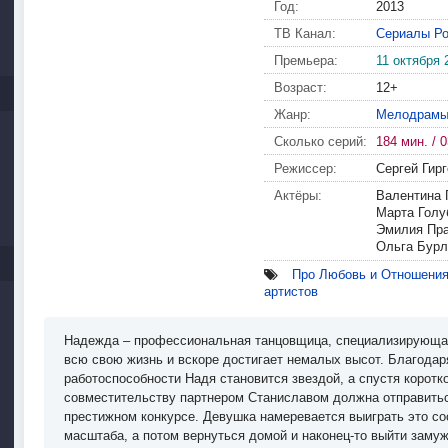
Год:
2013
ТВ Канал:
Сериалы Ро
Премьера:
11 октября 
Возраст:
12+
Жанр:
Мелодрам
Сколько серий:
184 мин. / 0
Режиссер:
Сергей Гир
Актёры:
Валентина 
Марта Голу
Эмилия Пра
Ольга Бурл
Про Любовь и Отношени
артистов
Надежда – профессиональная танцовщица, специализирующая
всю свою жизнь и вскоре достигает немалых высот. Благода
работоспособности Надя становится звездой, а спустя коротк
совместительству партнером Станиславом должна отправитьс
престижном конкурсе. Девушка намеревается выиграть это со
масштаба, а потом вернуться домой и наконец-то выйти заму