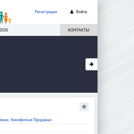
Регистрация
Войти
2026
КОНТАКТЫ
акшн
,
Кинофильм Продакшн