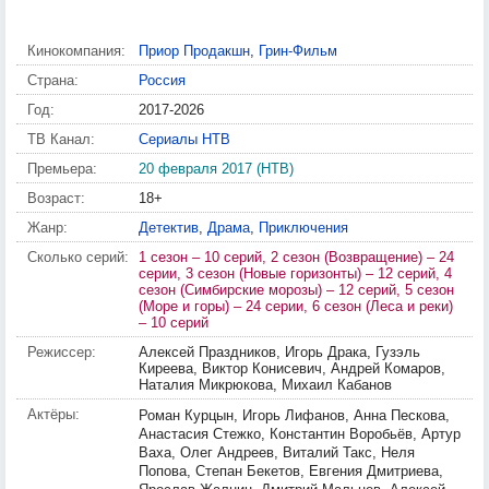
Кинокомпания:
Приор Продакшн
,
Грин-Фильм
Страна:
Россия
Год:
2017-2026
ТВ Канал:
Сериалы НТВ
Премьера:
20 февраля 2017 (НТВ)
Возраст:
18+
Жанр:
Детектив
,
Драма
,
Приключения
Сколько серий:
1 сезон – 10 серий, 2 сезон (Возвращение) – 24
серии, 3 сезон (Новые горизонты) – 12 серий, 4
сезон (Симбирские морозы) – 12 серий, 5 сезон
(Море и горы) – 24 серии, 6 сезон (Леса и реки)
– 10 серий
Режиссер:
Алексей Праздников, Игорь Драка, Гузэль
Киреева, Виктор Конисевич, Андрей Комаров,
Наталия Микрюкова, Михаил Кабанов
Актёры:
Роман Курцын, Игорь Лифанов, Анна Пескова,
Анастасия Стежко, Константин Воробьёв, Артур
Ваха, Олег Андреев, Виталий Такс, Неля
Попова, Степан Бекетов, Евгения Дмитриева,