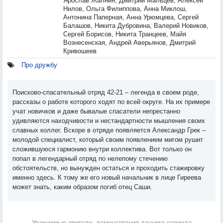
Ярослав Жалнин, Дмитрий Мальцев, Алексей
Нилов, Ольга Филиппова, Анна Миклош,
Антонина Паперная, Анна Урюмцева, Сергей
Балашов, Никита Дубровина, Валерий Новиков,
Сергей Борисов, Никита Транцеев, Майя
Вознесенская, Андрей Аверьянов, Дмитрий
Кривошеев
Про дружбу
Поисково-спасательный отряд 42-21 – легенда в своем роде,
рассказы о работе которого ходят по всей округе. На их примере
учат новичков и даже бывалые спасатели непрестанно
удивляются находчивости и нестандартности мышления своих
славных коллег. Вскоре в отряде появляется Александр Грек –
молодой специалист, который своим появлением мигом рушит
сложившуюся гармонию внутри коллектива. Вот только он
попал в легендарный отряд по нелепому стечению
обстоятельств, но вынужден остаться и проходить стажировку
именно здесь. К тому же его новый начальник в лице Гиреева
может знать, каким образом погиб отец Саши.
Уважаемые зрители, демонстрация данного сериала