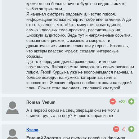
кроме ляпов больше ничего будет не видно. Так что,
выбор за зрителем.
Я начинал смотреть рядовым и, честно говоря,
информацией только испортил себе впечатление. А до
этого казалось, что «Пять минут тишины» один из
самых классных теле-проектов, рассчитанных на
широкую аудиторию. Ведь тут и напряжённые события,
связанные с риском, с жизнью и смертью, и
драматические личные перипетии у героев. Казалось,
что актёры классно играют, создали интересные
образы...
Где-то к середине дымка развеялась, и мнение
поменялось. Лифанов стал раздражать своим восковым
лицом. Герой Курцына уже не воспринимался парнем, а
больше походил на мужика, который застрял в
юношестве. Женские образы вообще отошли на задний
план. Сюжет стал выглядеть сплошной халтурой.
+23
Roman_Venum
А в первой серии на спец.операции они не могли
спилить руль а не ногу? Я просто спрашиваю.
-5
Ksana
Евгений Золотов
, при съемках подобных фильмов