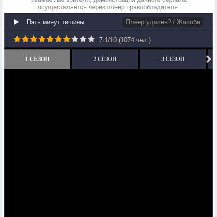
осуществляется через плеер правообладателя.
Пять минут тишины
Плеер удален? / Жалоба
7.1
/
10
(
1074
чел.)
1 СЕЗОН
2 СЕЗОН
3 СЕЗОН