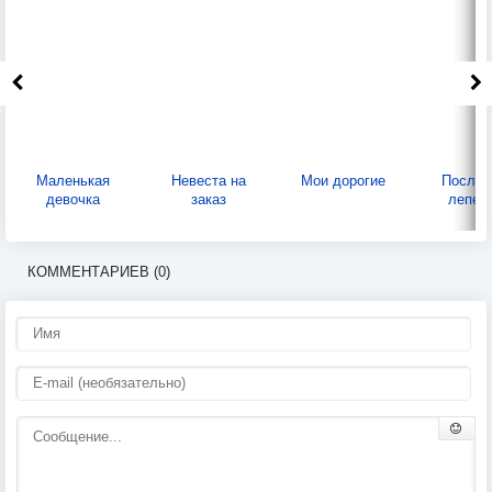
Маленькая
Невеста на
Мои дорогие
Послед
девочка
заказ
лепес
КОММЕНТАРИЕВ (0)