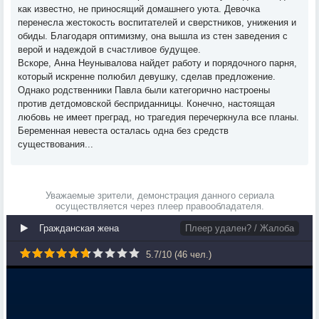
как известно, не приносящий домашнего уюта. Девочка
перенесла жестокость воспитателей и сверстников, унижения и
обиды. Благодаря оптимизму, она вышла из стен заведения с
верой и надеждой в счастливое будущее.
Вскоре, Анна Неунывалова найдет работу и порядочного парня,
который искренне полюбил девушку, сделав предложение.
Однако родственники Павла были категорично настроены
против детдомовской бесприданницы. Конечно, настоящая
любовь не имеет преград, но трагедия перечеркнула все планы.
Беременная невеста осталась одна без средств
существования...
Уважаемые зрители, демонстрация данного сериала
осуществляется через плеер правообладателя.
Гражданская жена
Плеер удален? / Жалоба
5.7
/
10
(
46
чел.)