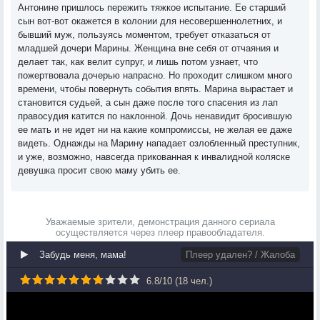
Антонине пришлось пережить тяжкое испытание. Ее старший
сын вот-вот окажется в колонии для несовершеннолетних, и
бывший муж, пользуясь моментом, требует отказаться от
младшей дочери Марины. Женщина вне себя от отчаяния и
делает так, как велит супруг, и лишь потом узнает, что
пожертвовала дочерью напрасно. Но проходит слишком много
времени, чтобы повернуть события впять. Марина вырастает и
становится судьей, а сын даже после того спасения из лап
правосудия катится по наклонной. Дочь ненавидит бросившую
ее мать и не идет ни на какие компромиссы, не желая ее даже
видеть. Однажды на Марину нападает озлобленный преступник,
и уже, возможно, навсегда прикованная к инвалидной коляске
девушка просит свою маму убить ее.
Уважаемые зрители, демонстрация данного сериала
осуществляется через плеер правообладателя.
Забудь меня, мама!
Плеер удален? / Жалоба
6.8
/
10
(
18
чел.)