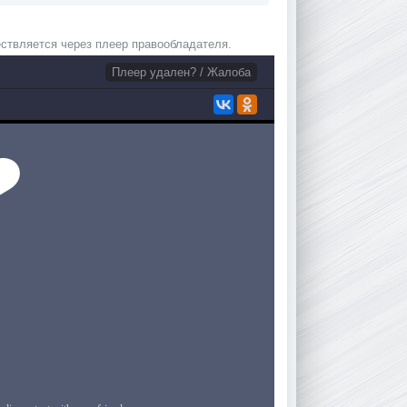
ствляется через плеер правообладателя.
Плеер удален? / Жалоба