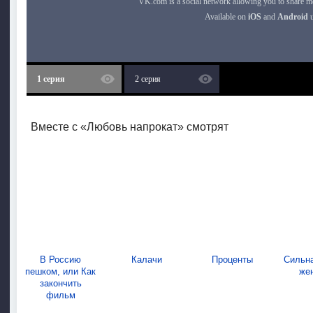
1 серия
2 серия
Вместе с «Любовь напрокат» смотрят
В Россию
Калачи
Проценты
Сильн
пешком, или Как
же
закончить
фильм