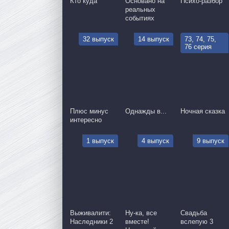
Кто куда
Основано на
Психо-разбор
реальных
событиях
32 выпуск
14 выпуск
73, 74, 75,
76 серия
Плюс минус
Однажды в...
Ночная сказка
интересно
1 выпуск
4 выпуск
9 выпуск
Выживалити:
Ну-ка, все
Свадьба
Наследники 2
вместе!
вслепую 3