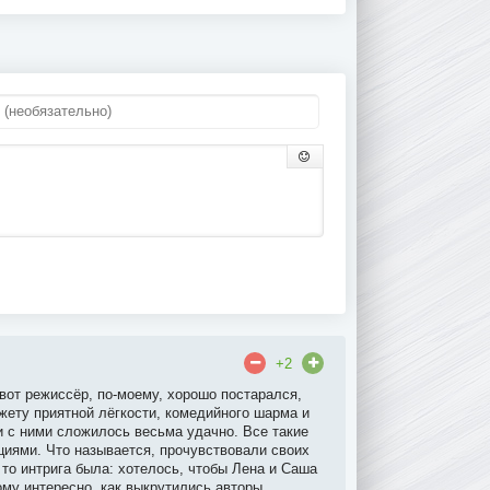
+2
 вот режиссёр, по-моему, хорошо постарался,
жету приятной лёгкости, комедийного шарма и
 и с ними сложилось весьма удачно. Все такие
циями. Что называется, прочувствовали своих
 то интрига была: хотелось, чтобы Лена и Саша
ому интересно, как выкрутились авторы.