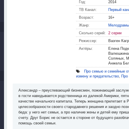
Год:
2014
ТВ Канал:
Первый кан
Возраст:
16+
Жанр:
Мелодрам
Сколько серий:
2 серии
Режиссер:
Вазген Каг
Актёры:
Елена Подк
Валюшкина,
Соляных, М
Анжела Бел
Про семью и семейные о
измену и предательство
,
Про
Александр – преуспевающий бизнесмен, пожинающий заслуж
в гости наведывается родственница из далекой Америки, пятн
качестве начального капитала. Теперь женщина прилетает в 
целесообразности своего стародавнего решения и заодно поз
беда: у него нет семьи, а про наличие жены и детей ему приш
счету. Друг Борис не остается в стороне от будущего разобла
помощь своей семьи.