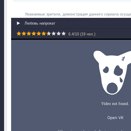
Уважаемые зрители, демонстрация данного сериала осуще
Любовь напрокат
6.4
/
10
(
19
чел.)