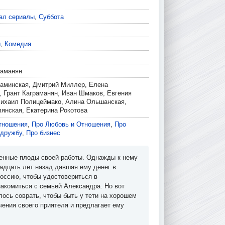
ал сериалы
,
Суббота
ы
,
Комедия
раманян
аминская, Дмитрий Миллер, Елена
 Грант Каграманян, Иван Шмаков, Евгения
ихаил Полицеймако, Алина Ольшанская,
янская, Екатерина Рокотова
тношения
,
Про Любовь и Отношения
,
Про
 дружбу
,
Про бизнес
енные плоды своей работы. Однажды к нему
адцать лет назад давшая ему денег в
Россию, чтобы удостовериться в
накомиться с семьей Александра. Но вот
лось соврать, чтобы быть у тети на хорошем
чения своего приятеля и предлагает ему