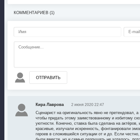
КОММЕНТАРИЕВ (1)
ОТПРАВИТЬ
Кира Лаврова
2 июня 2020 22:47
Сценарист на оригинальность явно не претендовал, а
чтобы придать этому заимствованному и избитому сю
уютности. Конечно, ставка была сделана на актёров,
красивые, излучали искренность, фонтанировали эмо
героев в сложившейся ситуации от и до. Если честно,
были вместе, но и семью разрушать не хотелось, пот