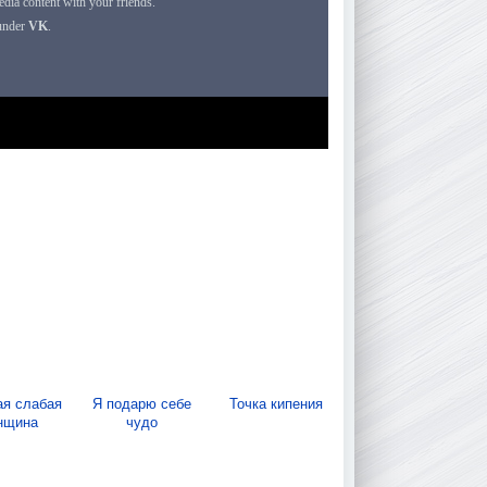
ая слабая
Я подарю себе
Точка кипения
нщина
чудо