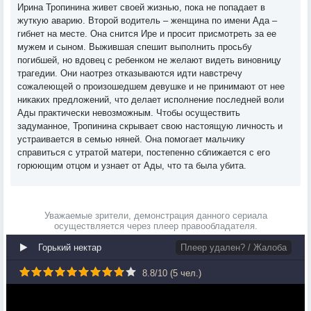
Ирина Тропинина живет своей жизнью, пока не попадает в
жуткую аварию. Второй водитель – женщина по имени Ада –
гибнет на месте. Она снится Ире и просит присмотреть за ее
мужем и сыном. Выжившая спешит выполнить просьбу
погибшей, но вдовец с ребенком не желают видеть виновницу
трагедии. Они наотрез отказываются идти навстречу
сожалеющей о произошедшем девушке и не принимают от нее
никаких предложений, что делает исполнение последней воли
Ады практически невозможным. Чтобы осуществить
задуманное, Тропинина скрывает свою настоящую личность и
устраивается в семью няней. Она помогает мальчику
справиться с утратой матери, постепенно сближается с его
горюющим отцом и узнает от Ады, что та была убита.
Уважаемые зрители, демонстрация данного сериала
осуществляется через плеер правообладателя.
Горький нектар
Плеер удален? / Жалоба
8.8
/
10
(
5
чел.)