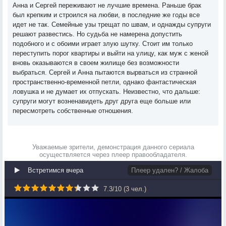
Анна и Сергей переживают не лучшие времена. Раньше брак
был крепким и строился на любви, в последние же годы все
идет не так. Семейные узы трещат по швам, и однажды супруги
решают развестись. Но судьба не намерена допустить
подобного и с обоими играет злую шутку. Стоит им только
переступить порог квартиры и выйти на улицу, как муж с женой
вновь оказываются в своем жилище без возможности
выбраться. Сергей и Анна пытаются вырваться из странной
пространственно-временной петли, однако фантастическая
ловушка и не думает их отпускать. Неизвестно, что дальше:
супруги могут возненавидеть друг друга еще больше или
пересмотреть собственные отношения.
Уважаемые зрители, демонстрация данного сериала
осуществляется через плеер правообладателя.
Встретимся вчера
Плеер удален? / Жалоба
7.3
/
10
(
3
чел.)