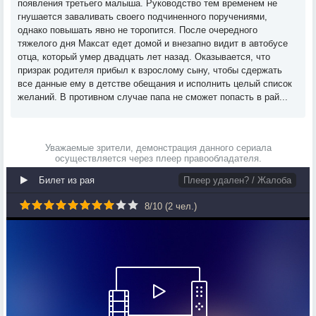
появления третьего малыша. Руководство тем временем не
гнушается заваливать своего подчиненного поручениями,
однако повышать явно не торопится. После очередного
тяжелого дня Максат едет домой и внезапно видит в автобусе
отца, который умер двадцать лет назад. Оказывается, что
призрак родителя прибыл к взрослому сыну, чтобы сдержать
все данные ему в детстве обещания и исполнить целый список
желаний. В противном случае папа не сможет попасть в рай...
Уважаемые зрители, демонстрация данного сериала
осуществляется через плеер правообладателя.
Билет из рая
Плеер удален? / Жалоба
8
/
10
(
2
чел.)