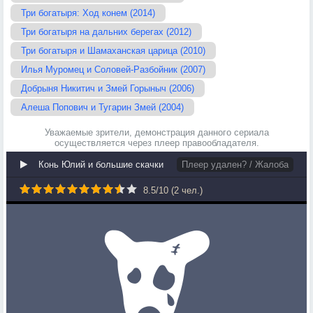
Три богатыря: Ход конем (2014)
Три богатыря на дальних берегах (2012)
Три богатыря и Шамаханская царица (2010)
Илья Муромец и Соловей-Разбойник (2007)
Добрыня Никитич и Змей Горыныч (2006)
Алеша Попович и Тугарин Змей (2004)
Уважаемые зрители, демонстрация данного сериала
осуществляется через плеер правообладателя.
Конь Юлий и большие скачки
Плеер удален? / Жалоба
8.5
/
10
(
2
чел.)