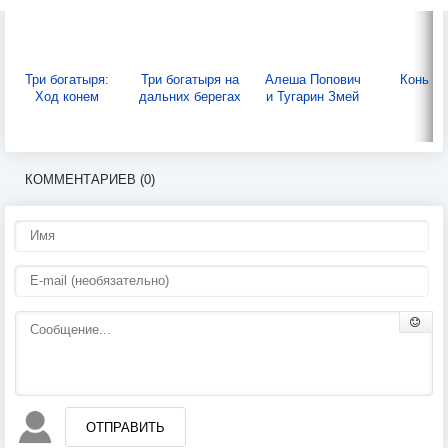
Три богатыря:
Три богатыря на
Алеша Попович
Конь б
Ход конем
дальних берегах
и Тугарин Змей
КОММЕНТАРИЕВ (0)
ОТПРАВИТЬ