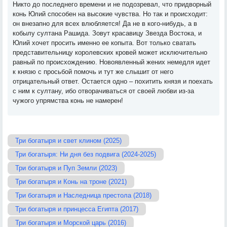
Никто до последнего времени и не подозревал, что придворный
конь Юлий способен на высокие чувства. Но так и происходит:
он внезапно для всех влюбляется! Да не в кого-нибудь, а в
кобылу султана Рашида. Зовут красавицу Звезда Востока, и
Юлий хочет просить именно ее копыта. Вот только сватать
представительницу королевских кровей может исключительно
равный по происхождению. Новоявленный жених немедля идет
к князю с просьбой помочь и тут же слышит от него
отрицательный ответ. Остается одно – похитить князя и поехать
с ним к султану, ибо отворачиваться от своей любви из-за
чужого упрямства конь не намерен!
Три богатыря и свет клином (2025)
Три богатыря: Ни дня без подвига (2024-2025)
Три богатыря и Пуп Земли (2023)
Три богатыря и Конь на троне (2021)
Три богатыря и Наследница престола (2018)
Три богатыря и принцесса Египта (2017)
Три богатыря и Морской царь (2016)