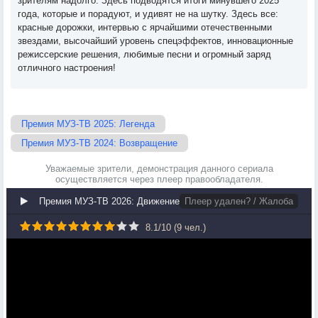
зрителям надолго. Здесь подводятся итоги минувшего 2025
года, которые и порадуют, и удивят не на шутку. Здесь все:
красные дорожки, интервью с ярчайшими отечественными
звездами, высочайший уровень спецэффектов, инновационные
режиссерские решения, любимые песни и огромный заряд
отличного настроения!
Премия МУЗ-ТВ 2025: Легенда
Премия МУЗ-ТВ 2024: Возвращение
Уважаемые зрители, демонстрация данного сериала
осуществляется через плеер правообладателя.
Премия МУЗ-ТВ 2026: Движение
Плеер удален? / Жалоба
8.1
/
10
(
9
чел.)