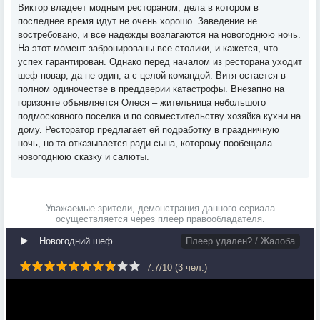
Виктор владеет модным рестораном, дела в котором в
последнее время идут не очень хорошо. Заведение не
востребовано, и все надежды возлагаются на новогоднюю ночь.
На этот момент забронированы все столики, и кажется, что
успех гарантирован. Однако перед началом из ресторана уходит
шеф-повар, да не один, а с целой командой. Витя остается в
полном одиночестве в преддверии катастрофы. Внезапно на
горизонте объявляется Олеся – жительница небольшого
подмосковного поселка и по совместительству хозяйка кухни на
дому. Ресторатор предлагает ей подработку в праздничную
ночь, но та отказывается ради сына, которому пообещала
новогоднюю сказку и салюты.
Уважаемые зрители, демонстрация данного сериала
осуществляется через плеер правообладателя.
Новогодний шеф
Плеер удален? / Жалоба
7.7
/
10
(
3
чел.)