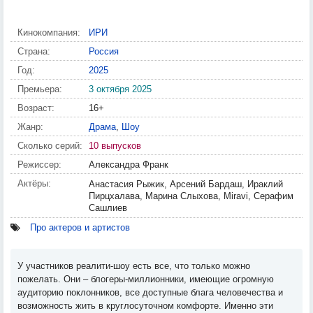
Кинокомпания:
ИРИ
Страна:
Россия
Год:
2025
Премьера:
3 октября 2025
Возраст:
16+
Жанр:
Драма
,
Шоу
Сколько серий:
10 выпусков
Режиссер:
Александра Франк
Актёры:
Анастасия Рыжик, Арсений Бардаш, Ираклий
Пирцхалава, Марина Слыхова, Miravi, Серафим
Сашлиев
Про актеров и артистов
У участников реалити-шоу есть все, что только можно
пожелать. Они – блогеры-миллионники, имеющие огромную
аудиторию поклонников, все доступные блага человечества и
возможность жить в круглосуточном комфорте. Именно эти