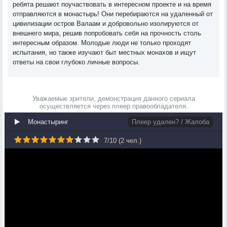
ребята решают поучаствовать в интересном проекте и на время
отправляются в монастырь! Они перебираются на удаленный от
цивилизации остров Валаам и добровольно изолируются от
внешнего мира, решив попробовать себя на прочность столь
интересным образом. Молодые люди не только проходят
испытания, но также изучают быт местных монахов и ищут
ответы на свои глубоко личные вопросы.
Уважаемые зрители, демонстрация данного сериала
осуществляется через плеер правообладателя.
Монастыринг
Плеер удален? / Жалоба
7
/
10
(
2
чел.)