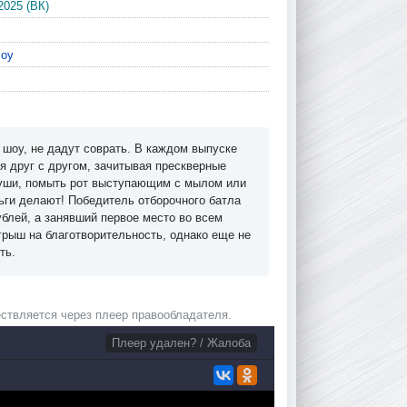
2025 (ВК)
оу
 шоу, не дадут соврать. В каждом выпуске
я друг с другом, зачитывая прескверные
 уши, помыть рот выступающим с мылом или
ньги делают! Победитель отборочного батла
ублей, а занявший первое место во всем
грыш на благотворительность, однако еще не
ть.
ствляется через плеер правообладателя.
Плеер удален? / Жалоба