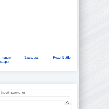
ртивные
Зашквары
Roast Battle
шквары