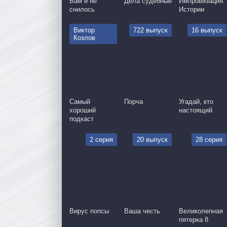
Вам и не
Дела судебные
Импровизация:
снилось
Истории
Виктор
722 выпуск
16 выпуск
Козлов
Самый
Порча
Угадай, кто
хороший
настоящий
подкаст
2 серия
20 выпуск
28 серия
Вирус попсы
Ваша честь
Великолепная
пятерка 8