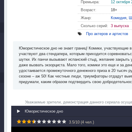
Премьера:
12 октября 
Возраст:
18+
Жанр:
Комедия
,
Ш
Сколько серий:
3 выпуска
Про актеров и артистов
Юмористическое дно не знает границ! Комики, участвующие в
участвуют два стендапера, которым приходится соревноватьс
шутки. Их панчи вызывают испанский стыд, желание закрыть
даже вызвать экзорциста. Мало того, комики это еще и за де
удостаивается промежуточного денежного приза в 20 тысяч р
сезоне – аж 50! Как честные люди, триумфаторы отдадут выи
придумали, каким образом подтвердить свою добродетельнос
Уважаемые зрители, демонстрация данного сериала осуще
Юмористическое дно
3.5
/
10
(
4
чел.)