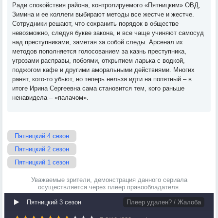
Ради спокойствия района, контролируемого «Пятницким» ОВД,
Зимина и ее коллеги выбирают методы все жестче и жестче.
Сотрудники решают, что сохранить порядок в обществе
невозможно, следуя букве закона, и все чаще учиняют самосуд
над преступниками, заметая за собой следы. Арсенал их
методов пополняется голосованием за казнь преступника,
угрозами расправы, побоями, открытием ларька с водкой,
поджогом кафе и другими аморальными действиями. Многих
ранят, кого-то убьют, но теперь нельзя идти на попятный – в
итоге Ирина Сергеевна сама становится тем, кого раньше
ненавидела – «палачом».
Пятницкий 4 сезон
Пятницкий 2 сезон
Пятницкий 1 сезон
Уважаемые зрители, демонстрация данного сериала
осуществляется через плеер правообладателя.
Пятницкий 3 сезон
Плеер удален? / Жалоба