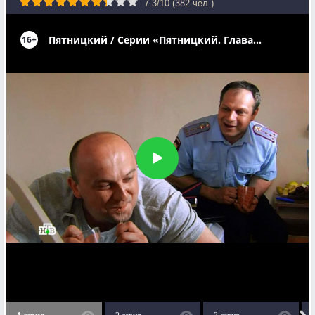
7.3
/
10
(
382
чел.)