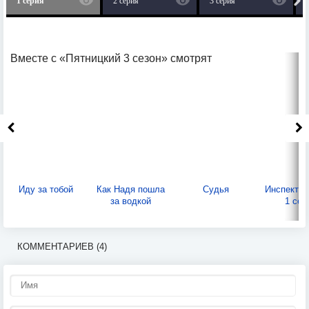
1 серия
2 серия
3 серия
Вместе с «Пятницкий 3 сезон» смотрят
Иду за тобой
Как Надя пошла
Судья
Инспектор
за водкой
1 сез
КОММЕНТАРИЕВ (4)