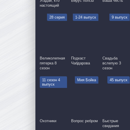
Угадай, кто
Вирус попсы
Ваша честь
настоящий
28 серия
1-24 выпуск
9 выпуск
Великолепная
Подкаст
Свадьба
пятерка 8
Чабдарова
вслепую 3
сезон
сезон
11 сезон 4
Мия Бойка
45 выпуск
выпуск
Охотники
Вопрос ребром
Быстрые
свидания