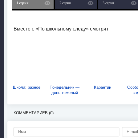
1 серия
2 серия
3 серия
Вместе с «По школьному следу» смотрят
Школа: разное
Понедельник —
Карантин
Особ
день тяжелый
за
КОММЕНТАРИЕВ (0)