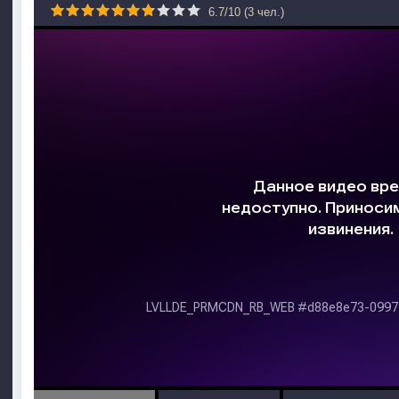
6.7
/
10
(
3
чел.)