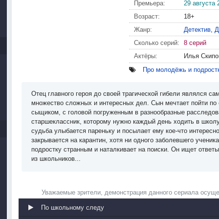
Премьера:
29 августа 
Возраст:
18+
Жанр:
Детектив
,
Д
Сколько серий:
8 серий
Актёры:
Илья Скипо
Про молодёжь и подрост
Отец главного героя до своей трагической гибели являлся с
множество сложных и интересных дел. Сын мечтает пойти по 
сыщиком, с головой погруженным в разнообразные расследова
старшеклассник, которому нужно каждый день ходить в школ
судьба улыбается пареньку и посылает ему кое-что интересно
закрывается на карантин, хотя ни одного заболевшего ученик
подростку странным и наталкивает на поиски. Он ищет ответы
из школьников...
Уважаемые зрители, демонстрация данного сериала осуще
По школьному следу