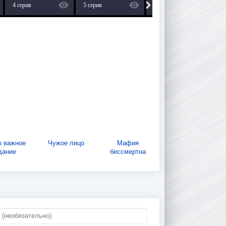
4 серия
5 серия
6 серия
о важное
Чужое лицо
Мафия
дание
бессмертна