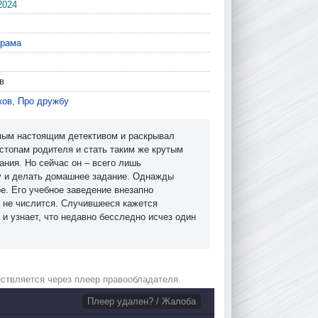
2024
рама
в
ков
,
Про дружбу
амым настоящим детективом и раскрывал
стопам родителя и стать таким же крутым
ния. Но сейчас он – всего лишь
у и делать домашнее задание. Однажды
е. Его учебное заведение внезапно
а не числится. Случившееся кажется
 и узнает, что недавно бесследно исчез один
ствляется через плеер правообладателя.
Плеер удален? / Жалоба