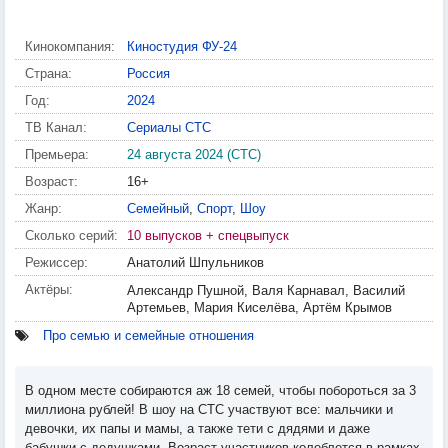
Кинокомпания:
Киностудия ФУ-24
Страна:
Россия
Год:
2024
ТВ Канал:
Сериалы СТС
Премьера:
24 августа 2024 (СТС)
Возраст:
16+
Жанр:
Семейный
,
Спорт
,
Шоу
Сколько серий:
10 выпусков + спецвыпуск
Режиссер:
Анатолий Шпульников
Актёры:
Александр Пушной, Валя Карнавал, Василий
Артемьев, Мария Киселёва, Артём Крымов
Про семью и семейные отношения
В одном месте собираются аж 18 семей, чтобы побороться за 3
миллиона рублей! В шоу на СТС участвуют все: мальчики и
девочки, их папы и мамы, а также тети с дядями и даже
бабушки с дедушками. Возраст участников колеблется в рамках