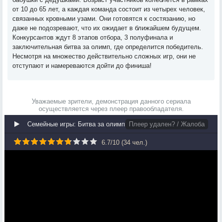
от 10 до 65 лет, а каждая команда состоит из четырех человек,
связанных кровными узами. Они готовятся к состязанию, но
даже не подозревают, что их ожидает в ближайшем будущем.
Конкурсантов ждут 8 этапов отбора, 3 полуфинала и
заключительная битва за олимп, где определится победитель.
Несмотря на множество действительно сложных игр, они не
отступают и намереваются дойти до финиша!
Уважаемые зрители, демонстрация данного сериала
осуществляется через плеер правообладателя.
Семейные игры: Битва за олимп
Плеер удален? / Жалоба
6.7
/
10
(
34
чел.)