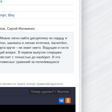
24
порт
,
Шоу
пов, Сергей Матвиенко
 Можно легко найти дисциплину по сердцу и
лон, шахматы и легкая атлетика, баскетбол,
рта круче – не знает никто. Ведущие и гости
щий вопрос. В первом выпуске спорщики
бстоят с точностью до наоборот. И это
 словесных сражений за полюбившуюся
ствляется через плеер правообладателя.
Плеер удален? / Жалоба