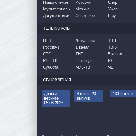
Приключения
История
Спорт
Мультсериалы
Музыка
Ужасы
Документалки
Советское
Шоу
ТЕЛЕКАНАЛЫ
НТВ
Домашний
ТВЦ
Россия-1
1 канал
ТВ-3
СТС
ТНТ
5 канал
РЕН-ТВ
Пятница
Ю
Суббота
МУЗ-ТВ
ЧЕ!
ОБНОВЛЕНИЯ
Деньги
4 сезон 20
139 выпуск
верните:
выпуск
05.08.2026