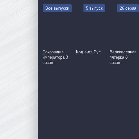
Все выпуски
5 выпуск
26 серия
Сокровища
Код а‑ля Рус
Великолепная
императора 3
пятерка 8
сезон
сезон