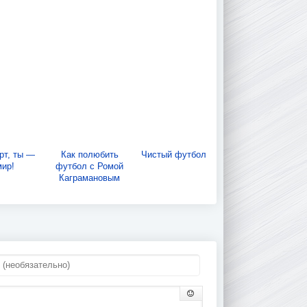
рт, ты —
Как полюбить
Чистый футбол
мир!
футбол с Ромой
Каграмановым