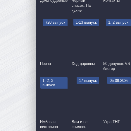
Дела судебные
Чёрный
Контакты
список: На
кухне
720 выпуск
1-13 выпуск
1, 2 выпуск
Порча
Ход царевны
50 девушек VS
блогер
1, 2, 3
17 выпуск
05.08.2026
выпуск
Имбовая
Вам и не
Утро ТНТ
викторина
снилось