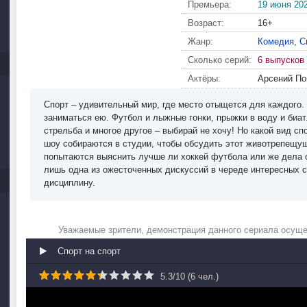
Премьера:
19 июня 20
Возраст:
16+
Жанр:
Комедия
,
С
Сколько серий:
6 выпусков
Актёры:
Арсений По
Спорт – удивительный мир, где место отыщется для каждого.
заниматься ею. Футбол и лыжные гонки, прыжки в воду и биат
стрельба и многое другое – выбирай не хочу! Но какой вид спо
шоу собираются в студии, чтобы обсудить этот животрепещу
попытаются выяснить лучше ли хоккей футбола или же дела о
лишь одна из ожесточенных дискуссий в череде интересных
дисциплину.
Уважаемые зрители, демонстрация данного сериала осуще
Спорт на спорт
5.3
/
10
(
6
чел.)