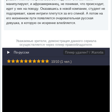
манипулируют, и афроамериканец, не понимая, что происходит,
идет у них на поводу. Оказавшись в новой компании, студент не
подозревает, какие интриги плетутся за его спиной. А потом на
его жизненном пути появляется очаровательная русская
девушка, в которую он искренне влюбляется.
Уважаемые зрители, демонстрация данного сериала
осуществляется через плеер правообладателя.
По-русски
Плеер удален? / Жалоба
10
/
10
(
1
чел.)