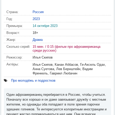
Страна:
Россия
Год:
2023
Премьера:
14 октября 2023
Возраст:
18+
Жанр:
Драма
Сколько серий:
15 мин. / 0:15 (фильм про афроамериканца
среди русских)
Режиссер:
Илья Скипов
Актёры:
Илья Скипов, Канан Аббасов, Ги-Аксель Одах,
Анна Суетова, Лев Бернштейн, Вадим
Френкель, Гавриил Любачин
Про молодёжь и подростков
Один афроамериканец перебирается в Россию, чтобы учиться.
Поначалу все хорошо и он даже завязывает дружбу с местным
жителем, но однажды оба попадают в поле зрения парочки
здешних гопников. Те интересуются колоритным иностранцем и
решают жестко поприкалываться над ним. Они всячески