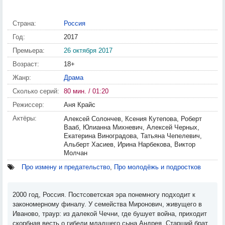
Страна:
Россия
Год:
2017
Премьера:
26 октября 2017
Возраст:
18+
Жанр:
Драма
Сколько серий:
80 мин. / 01:20
Режиссер:
Аня Крайс
Актёры:
Алексей Солончев, Ксения Кутепова, Роберт
Вааб, Юлианна Михневич, Алексей Черных,
Екатерина Виноградова, Татьяна Чепелевич,
Альберт Хасиев, Ирина Нарбекова, Виктор
Молчан
Про измену и предательство
,
Про молодёжь и подростков
2000 год, Россия. Постсоветская эра понемногу подходит к
закономерному финалу. У семейства Миронович, живущего в
Иваново, траур: из далекой Чечни, где бушует война, приходит
скорбная весть о гибели младшего сына Андрея. Старший брат