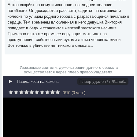
Антон скорбит по нему и исполняет последнее желание
погибшего. Он дожидается рассвета, садится на мотоцикл и
колесит по улицам родного города с разрастающейся печалью в
сердце. Тем временем влюбленная в него девушка Виктория
попадает в беду и становится жертвой жестокого насилия.
Примерно в это же время ее верующая мать идет на
преступление, собственными руками лишив человека жизни.
Вот только в убийстве нет никакого смысла...
Уважаемые зрители, демонстрация данного сериала
осуществляется через плеер правообладателя.
Нашла коса на камень
Плеер удален? / Жалоба
0
/
10
(
0
чел.)