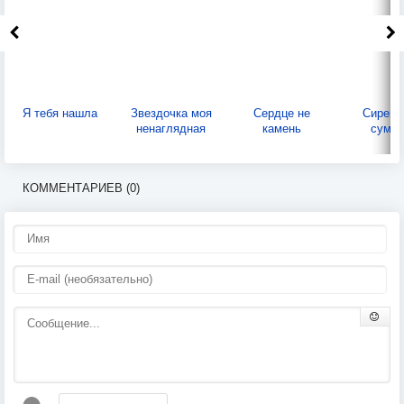
Я тебя нашла
Звездочка моя
Сердце не
Сирене
ненаглядная
камень
сумер
КОММЕНТАРИЕВ (0)