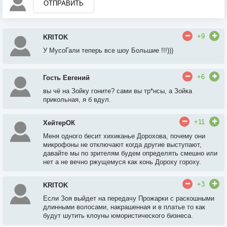
ОТПРАВИТЬ
+9
KRITOK
У МусоГали теперь все шоу Большие !!!)))
+6
Гость Евгений
вы чё на Зойку гоните? сами вы тр*нсы, а Зойка
прикольная, я б вдул.
+11
ХейтерОК
Меня одного бесит хихиканье Дорохова, почему они
микрофоны не отключают когда другие выступают,
давайте мы по зрителям будем определять смешно или
нет а не вечно ржущемуся как конь Дороху гороху.
+3
KRITOK
Если Зоя выйдет на передачу Прожарки с раскошными
длинными волосами, накрашенная и в платье то как
будут шутить клоуны юмористического бизнеса.