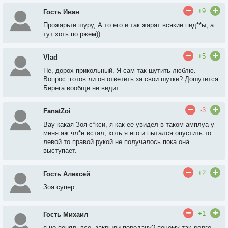
+9
Гость Иван
Прожарьте шуру, А то его и так жарят всякие пид**ы, а
тут хоть по ржем))
+5
Vlad
Не, дорох прикольный. Я сам так шутить люблю.
Вопрос: готов ли он ответить за свои шутки? Дошутится.
Берега вообще не видит.
-3
FanatZoi
Вау какая Зоя с*кси, я как ее увидел в таком амплуа у
меня аж чл*н встал, хоть я его и пытался опустить то
левой то правой рукой не получалось пока она
выступает.
+2
Гость Алексей
Зоя супер
+1
Гость Михаил
я не понял, все, закрыли передачу? почему так долго