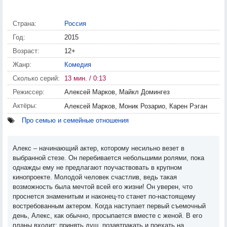
Страна:
Россия
Год:
2015
Возраст:
12+
Жанр:
Комедия
Сколько серий:
13 мин. / 0:13
Режиссер:
Алексей Марков, Майкл Домингез
Актёры:
Алексей Марков, Моник Розарио, Карен Рэган
Про семью и семейные отношения
Алекс – начинающий актер, которому несильно везет в
выбранной стезе. Он перебивается небольшими ролями, пока
однажды ему не предлагают поучаствовать в крупном
кинопроекте. Молодой человек счастлив, ведь такая
возможность была мечтой всей его жизни! Он уверен, что
проснется знаменитым и наконец-то станет по-настоящему
востребованным актером. Когда наступает первый съемочный
день, Алекс, как обычно, просыпается вместе с женой. В его
планы входит: принять душ, позавтракать и поехать на