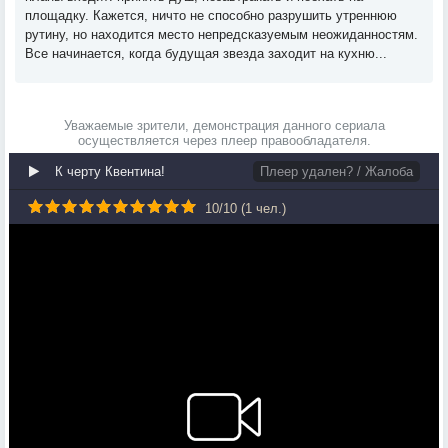
площадку. Кажется, ничто не способно разрушить утреннюю
рутину, но находится место непредсказуемым неожиданностям.
Все начинается, когда будущая звезда заходит на кухню...
Уважаемые зрители, демонстрация данного сериала
осуществляется через плеер правообладателя.
К черту Квентина!
Плеер удален? / Жалоба
10
/
10
(
1
чел.)