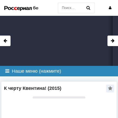
Наше меню (нажмите)
К черту Квентина! (2015)