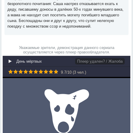
безропотного почитания: Саша наотрез отказывается ехать к
деду, писавшему доносы в далёких 50-х годах минувшего века,
а мама не находит сил посетить могилу погибшего младшего
сына. Беспощадны они и друг к другу, что сулит нелегкую
поездку с множеством ссор и недопониманий.
Уважаемые зрители, демонстрация данного сериала
осуществляется через плеер правообладателя.
День мёртвых
Плеер удален? / Жалоба
9.7
/
10
(
3
чел.)