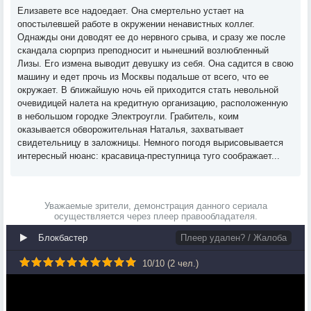
Елизавете все надоедает. Она смертельно устает на
опостылевшей работе в окружении ненавистных коллег.
Однажды они доводят ее до нервного срыва, и сразу же после
скандала сюрприз преподносит и нынешний возлюбленный
Лизы. Его измена выводит девушку из себя. Она садится в свою
машину и едет прочь из Москвы подальше от всего, что ее
окружает. В ближайшую ночь ей приходится стать невольной
очевидицей налета на кредитную организацию, расположенную
в небольшом городке Электроугли. Грабитель, коим
оказывается обворожительная Наталья, захватывает
свидетельницу в заложницы. Немного погодя вырисовывается
интересный нюанс: красавица-преступница туго соображает...
Уважаемые зрители, демонстрация данного сериала
осуществляется через плеер правообладателя.
Блокбастер
Плеер удален? / Жалоба
10
/
10
(
2
чел.)