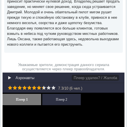
приносит практически нулевой доход. Владелец решает продать
заведение, но меняет свое решение, когда сюда устраивается
Дмитрий. Молодой и очень обаятельный пилот мигом рушит
прежде тихую и спокойную обстановку в клубе, привнося в нее
немного веселья, озорства и даже щепотку безумства.
Благодаря ему появляется все больше клиентов, готовых
взмыть в небеса под чутким руководством местных работников.
Лишь Оксана, также работающая здесь, недовольна выходками
нового коллеги и пытается его приструнить.
Уважаемые зрители, демонстрация данного сериала
осуществляется через плеер правообладателя.
Аэронавты
Плеер удален? / Жалоба
7.3
/
10
(
6
чел.)
Плеер 1
Плеер 2