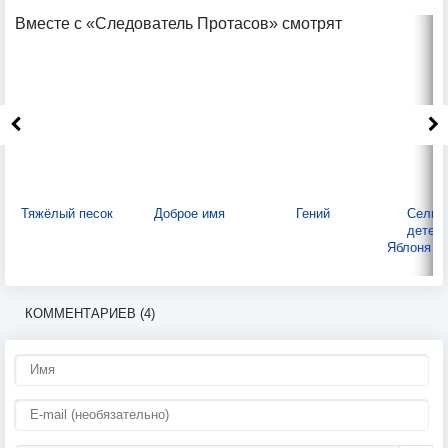
Вместе с «Следователь Протасов» смотрят
Тяжёлый песок
Доброе имя
Гений
Сельс
детект
Яблоня р
КОММЕНТАРИЕВ (4)