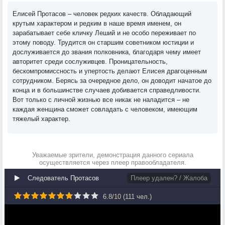
Елисей Протасов – человек редких качеств. Обладающий
крутым характером и редким в наше время именем, он
зарабатывает себе кличку Леший и не особо переживает по
этому поводу. Трудится он старшим советником юстиции и
дослуживается до звания полковника, благодаря чему имеет
авторитет среди сослуживцев. Проницательность,
бескомпромиссность и упертость делают Елисея драгоценным
сотрудником. Берясь за очередное дело, он доводит начатое до
конца и в большинстве случаев добивается справедливости.
Вот только с личной жизнью все никак не наладится – не
каждая женщина сможет совладать с человеком, имеющим
тяжелый характер.
Уважаемые зрители, демонстрация данного сериала
осуществляется через плеер правообладателя.
Следователь Протасов
Плеер удален? / Жалоба
6.8
/
10
(
111
чел.)